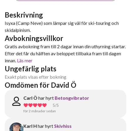
Beskrivning
Isyxa (Camp Neve) som lämpar sig väl för ski-touring och
skidalpinism.
Avbokningsvillkor
Gratis avbokning fram till 2 dagar innan din uthyrning startar.
Efter det får du hälften av beloppet tillbaka fram till dagen
innan.
Läs mer
Ungefärlig plats
Exakt plats visas efter bokning
Omdömen för David Ö
Carl Ö
har hyrt
Betongvibrator
5
/5
för 2 månader sedan
Karl H
har hyrt
Skivhiss