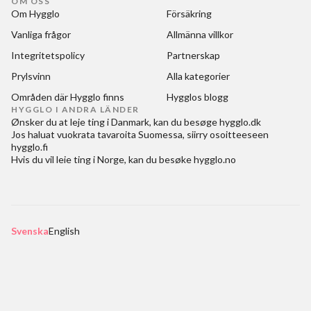
OM OSS
Om Hygglo
Försäkring
Vanliga frågor
Allmänna villkor
Integritetspolicy
Partnerskap
Prylsvinn
Alla kategorier
Områden där Hygglo finns
Hygglos blogg
HYGGLO I ANDRA LÄNDER
Ønsker du at
leje ting i Danmark
, kan du besøge
hygglo.dk
Jos haluat
vuokrata tavaroita Suomessa
, siirry osoitteeseen
hygglo.fi
Hvis du vil
leie ting i Norge
, kan du besøke
hygglo.no
Svenska
English