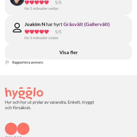
5
/5
för 2 månader sedan
Joakim N
har hyrt
Gräsvält (Gallervält)
5
/5
för 3 månader sedan
Visa fler
Rapportera annons
Hyr och hyr ut prylar av varandra. Enkelt, tryggt
och försäkrat.