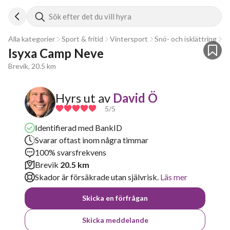
Sök efter det du vill hyra
Alla kategorier
Sport & fritid
Vintersport
Snö- och isklättring
S
Isyxa Camp Neve
Brevik, 20.5 km
Hyrs ut av
David Ö
5
/5
Identifierad med BankID
Svarar oftast inom några timmar
100% svarsfrekvens
Brevik
20.5 km
Skador är försäkrade utan självrisk.
Läs mer
Skicka en förfrågan
Skicka meddelande