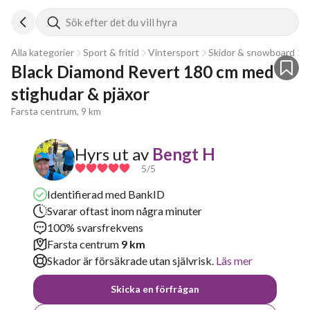
Sök efter det du vill hyra
Alla kategorier
Sport & fritid
Vintersport
Skidor & snowboard
A
Black Diamond Revert 180 cm med 
stighudar & pjäxor
Farsta centrum, 9 km
Hyrs ut av
Bengt H
5
/5
Identifierad med BankID
Svarar oftast inom några minuter
100% svarsfrekvens
Farsta centrum
9 km
Skador är försäkrade utan självrisk.
Läs mer
Skicka en förfrågan