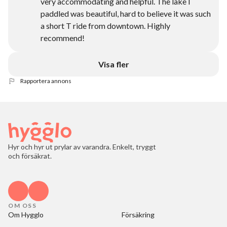
very accommodating and helpful. The lake I
paddled was beautiful, hard to believe it was such
a short T ride from downtown. Highly
recommend!
Visa fler
Rapportera annons
Hyr och hyr ut prylar av varandra. Enkelt, tryggt
och försäkrat.
OM OSS
Om Hygglo
Försäkring