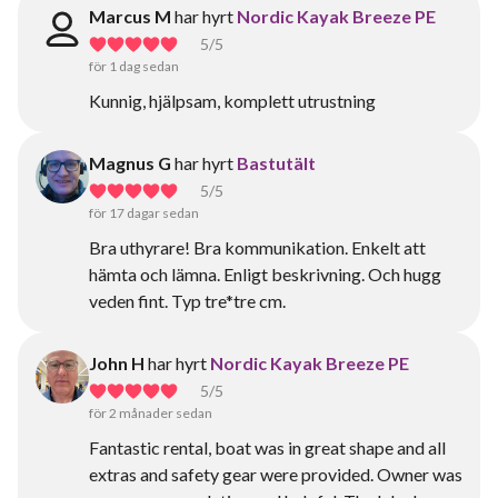
Marcus M
har hyrt
Nordic Kayak Breeze PE
5
/5
för 1 dag sedan
Kunnig, hjälpsam, komplett utrustning
Magnus G
har hyrt
Bastutält
5
/5
för 17 dagar sedan
Bra uthyrare! Bra kommunikation. Enkelt att
hämta och lämna. Enligt beskrivning. Och hugg
veden fint. Typ tre*tre cm.
John H
har hyrt
Nordic Kayak Breeze PE
5
/5
för 2 månader sedan
Fantastic rental, boat was in great shape and all
extras and safety gear were provided. Owner was