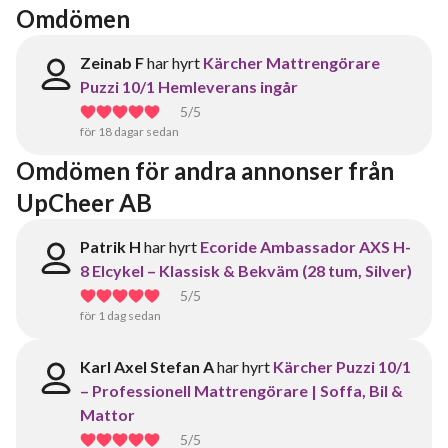
Omdömen
Zeinab F
har hyrt
Kärcher Mattrengörare
Puzzi 10/1 Hemleverans ingår
5
/5
för 18 dagar sedan
Omdömen för andra annonser från 
UpCheer AB
Patrik H
har hyrt
Ecoride Ambassador AXS H-
8 Elcykel – Klassisk & Bekväm (28 tum, Silver)
5
/5
för 1 dag sedan
Karl Axel Stefan A
har hyrt
Kärcher Puzzi 10/1
– Professionell Mattrengörare | Soffa, Bil &
Mattor
5
/5