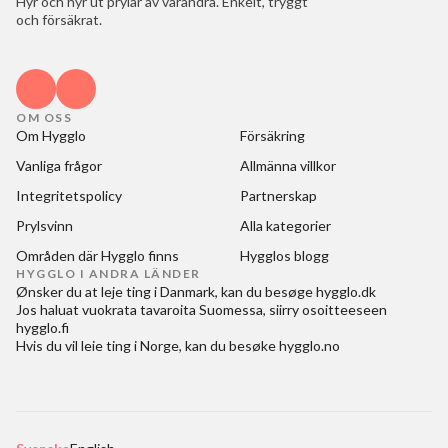
Hyr och hyr ut prylar av varandra. Enkelt, tryggt
och försäkrat.
OM OSS
Om Hygglo
Försäkring
Vanliga frågor
Allmänna villkor
Integritetspolicy
Partnerskap
Prylsvinn
Alla kategorier
Områden där Hygglo finns
Hygglos blogg
HYGGLO I ANDRA LÄNDER
Ønsker du at
leje ting i Danmark
, kan du besøge
hygglo.dk
Jos haluat
vuokrata tavaroita Suomessa
, siirry osoitteeseen
hygglo.fi
Hvis du vil
leie ting i Norge
, kan du besøke
hygglo.no