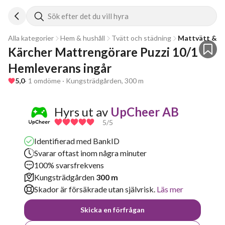
Sök efter det du vill hyra
Alla kategorier
Hem & hushåll
Tvätt och städning
Mattvätt & te
Kärcher Mattrengörare Puzzi 10/1 
Hemleverans ingår
5,0
· 1 omdöme · Kungsträdgården, 300 m
Hyrs ut av
UpCheer AB
5
/5
Identifierad med BankID
Svarar oftast inom några minuter
100% svarsfrekvens
Kungsträdgården
300 m
Skador är försäkrade utan självrisk.
Läs mer
Skicka en förfrågan