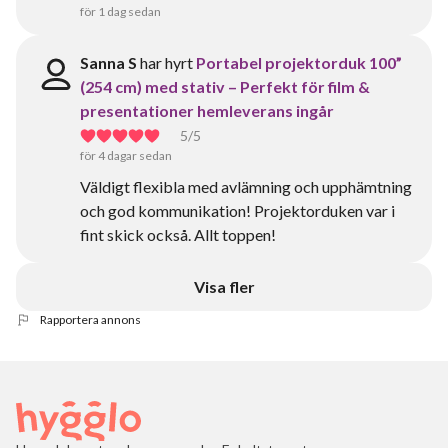
för 1 dag sedan
Sanna S
har hyrt
Portabel projektorduk 100”
(254 cm) med stativ – Perfekt för film &
presentationer hemleverans ingår
5
/5
för 4 dagar sedan
Väldigt flexibla med avlämning och upphämtning
och god kommunikation! Projektorduken var i
fint skick också. Allt toppen!
Visa fler
Rapportera annons