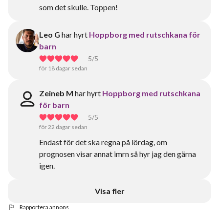
som det skulle. Toppen!
Leo G
har hyrt
Hoppborg med rutschkana för
barn
5
/5
för 18 dagar sedan
Zeineb M
har hyrt
Hoppborg med rutschkana
för barn
5
/5
för 22 dagar sedan
Endast för det ska regna på lördag, om
prognosen visar annat imrn så hyr jag den gärna
igen.
Visa fler
Rapportera annons