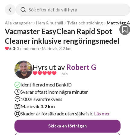
Sök efter det du vill hyra
Alla kategorier
Hem & hushåll
Tvätt och städning
Mattvätt & te
Vacmaster EasyClean Rapid Spot 
Cleaner inklusive rengöringsmedel
5,0
· 3 omdömen · Marievik, 3.2 km
Hyrs ut av
Robert G
5
/5
Identifierad med BankID
Svarar oftast inom några minuter
100% svarsfrekvens
Marievik
3.2 km
Skador är försäkrade utan självrisk.
Läs mer
Skicka en förfrågan