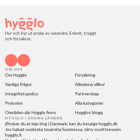
Hyr och hyr ut prylar av varandra. Enkelt, tryggt
och försäkrat.
OM OSS
Om Hygglo
Försäkring
Vanliga frågor
Allmänna villkor
Integritetspolicy
Partnerskap
Prylsvinn
Alla kategorier
Områden där Hygglo finns
Hygglos blogg
HYGGLO I ANDRA LÄNDER
Ønsker du at
leje ting i Danmark
, kan du besøge
hygglo.dk
Jos haluat
vuokrata tavaroita Suomessa
, siirry osoitteeseen
hygglo.fi