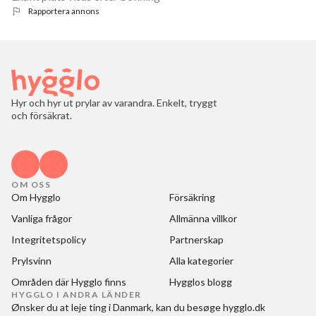
Rapportera annons
Hyr och hyr ut prylar av varandra. Enkelt, tryggt
och försäkrat.
OM OSS
Om Hygglo
Försäkring
Vanliga frågor
Allmänna villkor
Integritetspolicy
Partnerskap
Prylsvinn
Alla kategorier
Områden där Hygglo finns
Hygglos blogg
HYGGLO I ANDRA LÄNDER
Ønsker du at
leje ting i Danmark
, kan du besøge
hygglo.dk