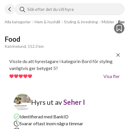
Sök efter det du vill hyra
Alla kategorier
Hem & hushåll
Styling & inredning
Möbler
Bord 
Food
Katrinelund, 512.3 km
Visste du att hyrestagare i kategorin Bord för styling
vanligtvis ger betyget 5?
Visa fler
Hyrs ut av
Seher I
Identifierad med BankID
Svarar oftast inom några timmar