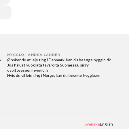
HYGGLO I ANDRA LÄNDER
 
Ønsker du at
leje ting i Danmark
, kan du besøge
hygglo.dk
Jos haluat
vuokrata tavaroita Suomessa
, siirry
osoitteeseen
hygglo.fi
Hvis du vil
leie ting i Norge
, kan du besøke
hygglo.no
Svenska
English