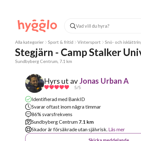
Alla kategorier
Sport & fritid
Vintersport
Snö- och isklättrin
Stegjärn - Camp Stalker Un
Sundbyberg Centrum, 7.1 km
Hyrs ut av
Jonas Urban A
5
/5
Identifierad med BankID
Svarar oftast inom några timmar
86% svarsfrekvens
Sundbyberg Centrum
7.1 km
Skador är försäkrade utan självrisk.
Läs mer
Skicka meddelande