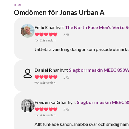
mer
Omdömen för Jonas Urban A
Felix E
har hyrt
The North Face Men's Verto S
5
/5
för 2 år sedan
Jättebra vandringskängor som passade utmärkt 
Daniel R
har hyrt
Slagborrmaskin MEEC 850
5
/5
för 4 år sedan
Frederika G
har hyrt
Slagborrmaskin MEEC 
5
/5
för 4 år sedan
Allt funkade kanon, snabba svar och smidig häm