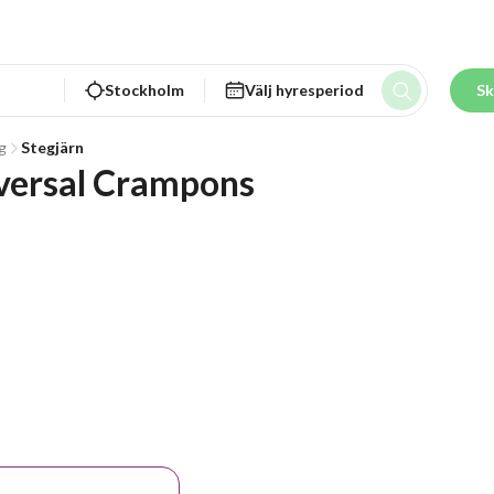
Stockholm
Välj hyresperiod
Sk
g
Stegjärn
iversal Crampons