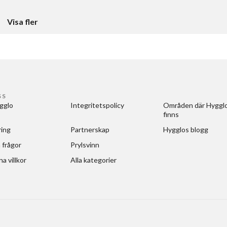
Visa fler
SS
gglo
Integritetspolicy
Områden där Hygglo
finns
ring
Partnerskap
Hygglos blogg
 frågor
Prylsvinn
a villkor
Alla kategorier