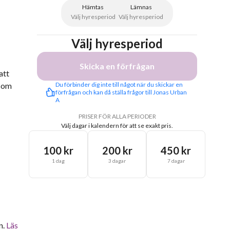
Hämtas
Lämnas
Välj hyresperiod
Välj hyresperiod
Välj hyresperiod
Skicka en förfrågan
att
 som
Du förbinder dig inte till något när du skickar en 
förfrågan och kan då ställa frågor till Jonas Urban 
A
PRISER FÖR ALLA PERIODER
Välj dagar i kalendern för att se exakt pris.
100 kr
200 kr
450 kr
1 dag
3 dagar
7 dagar
n.
Läs