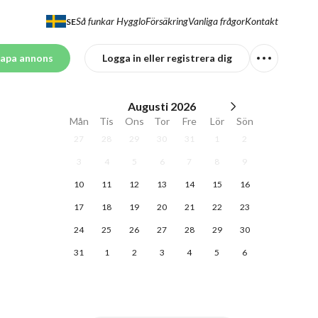
Så funkar Hygglo
Försäkring
Vanliga frågor
Kontakt
SE
apa annons
Logga in eller registrera dig
Augusti
2026
Mån
Tis
Ons
Tor
Fre
Lör
Sön
27
28
29
30
31
1
2
3
4
5
6
7
8
9
10
11
12
13
14
15
16
17
18
19
20
21
22
23
24
25
26
27
28
29
30
31
1
2
3
4
5
6