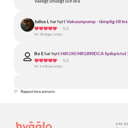
Väldigt smidigt och bra
Julius L
har hyrt
Vakuumpump - lämplig till ins
5
/5
för 18 dagar sedan
Bo E
har hyrt
HiKOKI NR1890DCA Spikpistol 1
5
/5
för 1 månad sedan
Rapportera annons
OM O