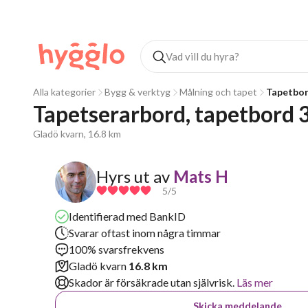
Alla kategorier
Bygg & verktyg
Målning och tapet
Tapetbo
Tapetserarbord, tapetbord 
Gladö kvarn, 16.8 km
Hyrs ut av
Mats H
5
/5
Identifierad med BankID
Svarar oftast inom några timmar
100% svarsfrekvens
Gladö kvarn
16.8 km
Skador är försäkrade utan självrisk.
Läs mer
Skicka meddelande