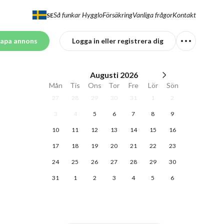
Så funkar Hygglo
Försäkring
Vanliga frågor
Kontakt
SE
apa annons
Logga in eller registrera dig
Augusti
2026
Mån
Tis
Ons
Tor
Fre
Lör
Sön
27
28
29
30
31
1
2
3
4
5
6
7
8
9
10
11
12
13
14
15
16
17
18
19
20
21
22
23
24
25
26
27
28
29
30
31
1
2
3
4
5
6