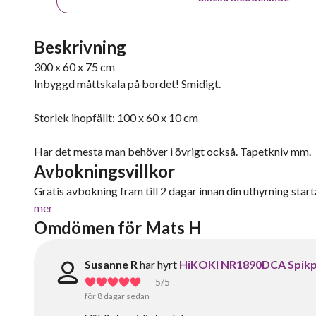
Beskrivning
300 x 60 x 75 cm
Inbyggd måttskala på bordet! Smidigt.
Storlek ihopfällt: 100 x 60 x 10 cm
Har det mesta man behöver i övrigt också. Tapetkniv mm.
Avbokningsvillkor
Gratis avbokning fram till 2 dagar innan din uthyrning starta
mer
Omdömen för Mats H
Susanne R
har hyrt
HiKOKI NR1890DCA Spikpis
5
/5
för 8 dagar sedan