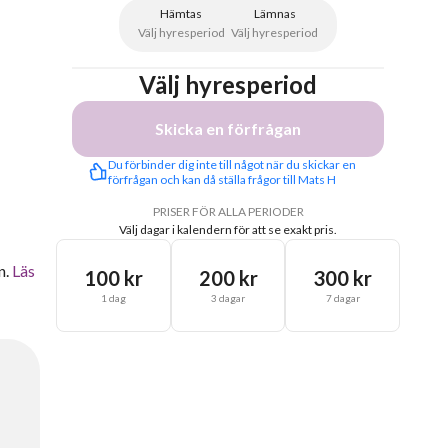
Hämtas
Lämnas
Välj hyresperiod
Välj hyresperiod
Välj hyresperiod
Skicka en förfrågan
Du förbinder dig inte till något när du skickar en 
förfrågan och kan då ställa frågor till Mats H
PRISER FÖR ALLA PERIODER
Välj dagar i kalendern för att se exakt pris.
n.
Läs
100 kr
200 kr
300 kr
1 dag
3 dagar
7 dagar