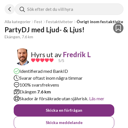
Sök efter det du vill hyra
Alla kategorier
Fest
Festaktiviteter
Övrigt inom festaktivitete
PartyDJ med Ljud- & Ljus!
Ekängen, 7.6 km
Hyrs ut av
Fredrik L
5
/5
Identifierad med BankID
Svarar oftast inom några timmar
100% svarsfrekvens
Ekängen
7.6 km
Skador är försäkrade utan självrisk.
Läs mer
Skicka en förfrågan
Skicka meddelande