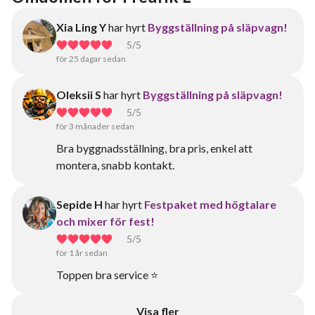
Xia Ling Y
har hyrt
Byggställning på släpvagn!
5
/5
för 25 dagar sedan
Oleksii S
har hyrt
Byggställning på släpvagn!
5
/5
för 3 månader sedan
Bra byggnadsställning, bra pris, enkel att
montera, snabb kontakt.
Sepide H
har hyrt
Festpaket med högtalare
och mixer för fest!
5
/5
för 1 år sedan
Toppen bra service ⭐️
Visa fler