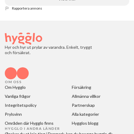
Rapportera annons
Hyr och hyr ut prylar av varandra. Enkelt, tryggt
och försäkrat.
OM OSS
Om Hygglo
Försäkring
Vanliga frågor
Allmänna villkor
Integritetspolicy
Partnerskap
Prylsvinn
Alla kategorier
Områden där Hygglo finns
Hygglos blogg
HYGGLO I ANDRA LÄNDER
Ønsker du at
leje ting i Danmark
, kan du besøge
hygglo.dk