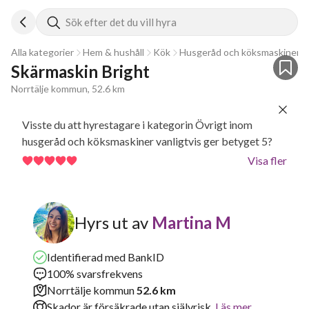
Sök efter det du vill hyra
Alla kategorier
Hem & hushåll
Kök
Husgeråd och köksmaskiner
Skärmaskin Bright
Norrtälje kommun, 52.6 km
Visste du att hyrestagare i kategorin Övrigt inom
husgeråd och köksmaskiner vanligtvis ger betyget 5?
Visa fler
Hyrs ut av
Martina M
Identifierad med BankID
100% svarsfrekvens
Norrtälje kommun
52.6 km
Skador är försäkrade utan självrisk.
Läs mer