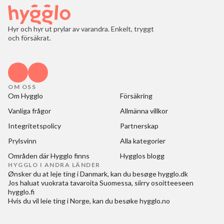
Hyr och hyr ut prylar av varandra. Enkelt, tryggt
och försäkrat.
OM OSS
Om Hygglo
Försäkring
Vanliga frågor
Allmänna villkor
Integritetspolicy
Partnerskap
Prylsvinn
Alla kategorier
Områden där Hygglo finns
Hygglos blogg
HYGGLO I ANDRA LÄNDER
Ønsker du at
leje ting i Danmark
, kan du besøge
hygglo.dk
Jos haluat
vuokrata tavaroita Suomessa
, siirry osoitteeseen
hygglo.fi
Hvis du vil
leie ting i Norge
, kan du besøke
hygglo.no