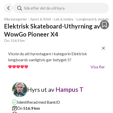
Sök efter det du vill hyra
Alla kategorier
Sport & fritid
Lek & hobby
Longboard & skateboa
Elektrisk Skateboard-Uthyrning av 
WowGo Pioneer X4
Ön, 516.9 km
Visste du att hyrestagare i kategorin Elektrisk
longboards vanligtvis ger betyget 5?
Visa fler
Hyrs ut av
Hampus T
Identifierad med BankID
Ön
516.9 km