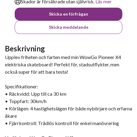
Skador är försäkrade utan självrisk.
Läs mer
Skicka en förfrågan
Skicka meddelande
Beskrivning
Upplev friheten och farten med min WowGo Pioneer X4
elektriska skateboard! Perfekt för, stadsutflykter, men
också super för att bara testa!
Specifikationer:
• Räckvidd: Upp till ca 30 km
• Toppfart: 30km/h
• Körlägen: 4 hastighetslägen för både nybörjare och erfarna
åkare
• Fjärrkontroll: Trådlös kontroll för enkel manövrering