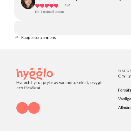
5
/5
för 1 månad sedan
Rapportera annons
OM O
Om Hy
Hyr och hyr ut prylar av varandra. Enkelt, tryggt
och försäkrat.
Försäk
Vanliga
Allmänn