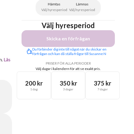
Hämtas
Lämnas
Välj hyresperiod
Välj hyresperiod
Välj hyresperiod
Skicka en förfrågan
Du förbinder dig inte till något när du skickar en 
förfrågan och kan då ställa frågor till Susanne N
n.
Läs
PRISER FÖR ALLA PERIODER
Välj dagar i kalendern för att se exakt pris.
200 kr
350 kr
375 kr
1 dag
3 dagar
7 dagar