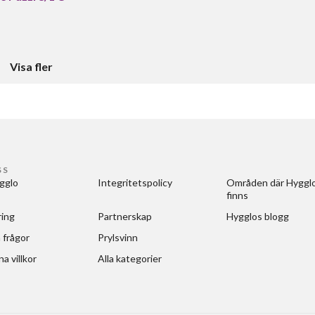
Visa fler
SS
gglo
Integritetspolicy
Områden där Hygglo
finns
ring
Partnerskap
Hygglos blogg
 frågor
Prylsvinn
a villkor
Alla kategorier