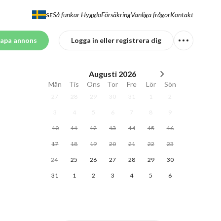
Så funkar Hygglo
Försäkring
Vanliga frågor
Kontakt
SE
apa annons
Logga in eller registrera dig
Augusti
2026
Mån
Tis
Ons
Tor
Fre
Lör
Sön
27
28
29
30
31
1
2
3
4
5
6
7
8
9
10
11
12
13
14
15
16
17
18
19
20
21
22
23
24
25
26
27
28
29
30
31
1
2
3
4
5
6