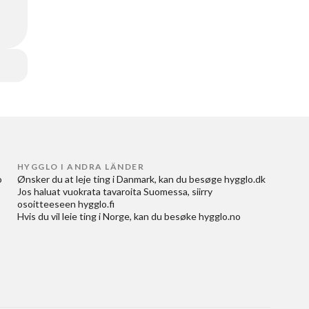
HYGGLO I ANDRA LÄNDER
 
Ønsker du at
leje ting i Danmark
, kan du besøge
hygglo.dk
Jos haluat
vuokrata tavaroita Suomessa
, siirry
osoitteeseen
hygglo.fi
Hvis du vil
leie ting i Norge
, kan du besøke
hygglo.no