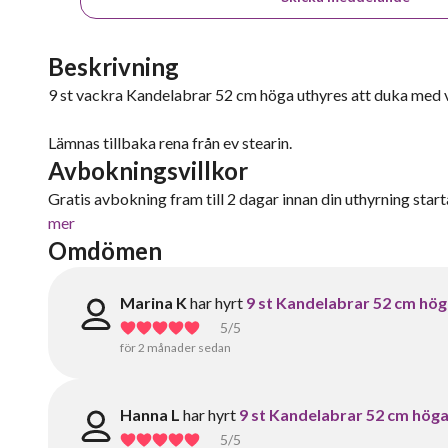
Beskrivning
9 st vackra Kandelabrar 52 cm höga uthyres att duka med v
Lämnas tillbaka rena från ev stearin.
Avbokningsvillkor
Gratis avbokning fram till 2 dagar innan din uthyrning starta
mer
Omdömen
Marina K
har hyrt
9 st Kandelabrar 52 cm hö
5
/5
för 2 månader sedan
Hanna L
har hyrt
9 st Kandelabrar 52 cm hög
5
/5