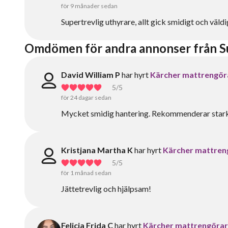
för 9 månader sedan
Supertrevlig uthyrare, allt gick smidigt och väld
Omdömen för andra annonser från 
David William P
har hyrt
Kärcher mattrengöra
5
/5
för 24 dagar sedan
Mycket smidig hantering. Rekommenderar star
Kristjana Martha K
har hyrt
Kärcher mattreng
5
/5
för 1 månad sedan
Jättetrevlig och hjälpsam!
Felicia Frida C
har hyrt
Kärcher mattrengörare