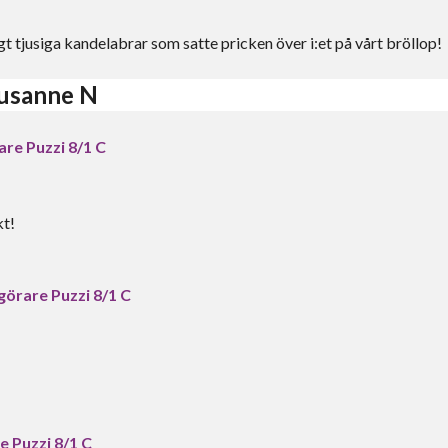
igt tjusiga kandelabrar som satte pricken över i:et på vårt bröllop!
Susanne N
re Puzzi 8/1 C
kt!
örare Puzzi 8/1 C
 Puzzi 8/1 C