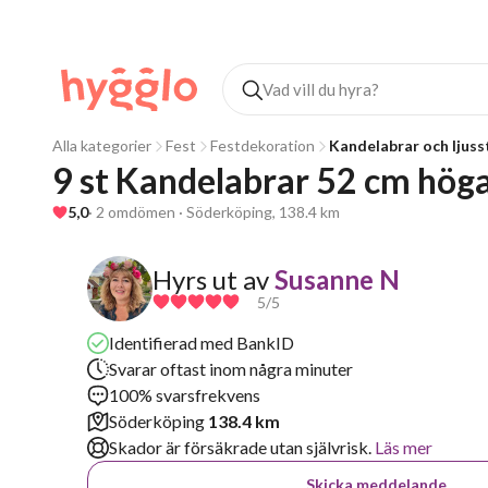
Alla kategorier
Fest
Festdekoration
Kandelabrar och ljuss
9 st Kandelabrar 52 cm hög
5,0
· 2 omdömen · Söderköping, 138.4 km
Hyrs ut av
Susanne N
5
/5
Identifierad med BankID
Svarar oftast inom några minuter
100% svarsfrekvens
Söderköping
138.4 km
Skador är försäkrade utan självrisk.
Läs mer
Skicka meddelande