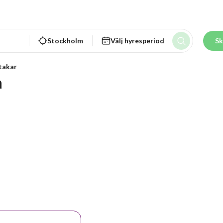
Stockholm
Välj hyresperiod
Sk
takar
a