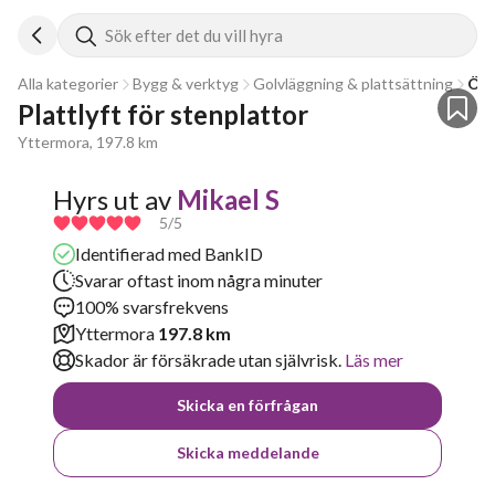
Sök efter det du vill hyra
Alla kategorier
Bygg & verktyg
Golvläggning & plattsättning
Övr
Plattlyft för stenplattor 
Yttermora, 197.8 km
Hyrs ut av
Mikael S
5
/5
Identifierad med BankID
Svarar oftast inom några minuter
100% svarsfrekvens
Yttermora
197.8 km
Skador är försäkrade utan självrisk.
Läs mer
Skicka en förfrågan
Skicka meddelande