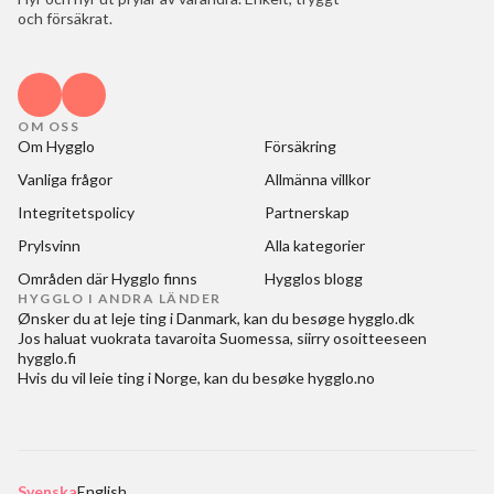
och försäkrat.
OM OSS
Om Hygglo
Försäkring
Vanliga frågor
Allmänna villkor
Integritetspolicy
Partnerskap
Prylsvinn
Alla kategorier
Områden där Hygglo finns
Hygglos blogg
HYGGLO I ANDRA LÄNDER
Ønsker du at
leje ting i Danmark
, kan du besøge
hygglo.dk
Jos haluat
vuokrata tavaroita Suomessa
, siirry osoitteeseen
hygglo.fi
Hvis du vil
leie ting i Norge
, kan du besøke
hygglo.no
Svenska
English