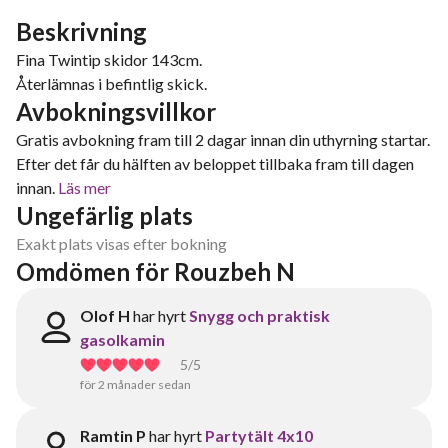
Beskrivning
Fina Twintip skidor 143cm.
Återlämnas i befintlig skick.
Avbokningsvillkor
Gratis avbokning fram till 2 dagar innan din uthyrning startar.
Efter det får du hälften av beloppet tillbaka fram till dagen
innan.
Läs mer
Ungefärlig plats
Exakt plats visas efter bokning
Omdömen för Rouzbeh N
Olof H
har hyrt
Snygg och praktisk
gasolkamin
5
/5
för 2 månader sedan
Ramtin P
har hyrt
Partytält 4x10