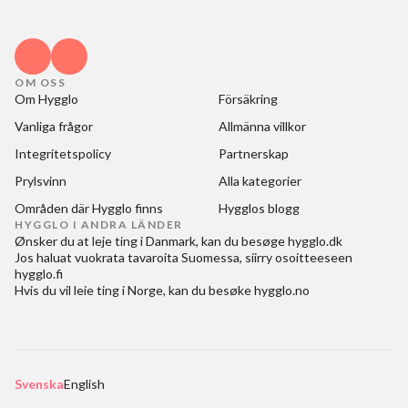
OM OSS
Om Hygglo
Försäkring
Vanliga frågor
Allmänna villkor
Integritetspolicy
Partnerskap
Prylsvinn
Alla kategorier
Områden där Hygglo finns
Hygglos blogg
HYGGLO I ANDRA LÄNDER
Ønsker du at
leje ting i Danmark
, kan du besøge
hygglo.dk
Jos haluat
vuokrata tavaroita Suomessa
, siirry osoitteeseen
hygglo.fi
Hvis du vil
leie ting i Norge
, kan du besøke
hygglo.no
Svenska
English