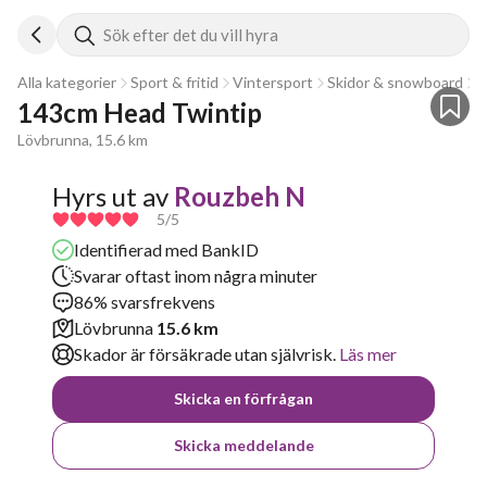
Sök efter det du vill hyra
Alla kategorier
Sport & fritid
Vintersport
Skidor & snowboard
A
143cm Head Twintip
Lövbrunna, 15.6 km
Hyrs ut av
Rouzbeh N
5
/5
Identifierad med BankID
Svarar oftast inom några minuter
86% svarsfrekvens
Lövbrunna
15.6 km
Skador är försäkrade utan självrisk.
Läs mer
Skicka en förfrågan
Skicka meddelande