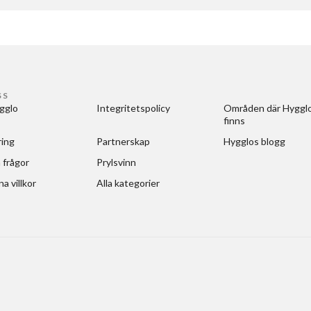
SS
gglo
Integritetspolicy
Områden där Hygglo
finns
ring
Partnerskap
Hygglos blogg
 frågor
Prylsvinn
a villkor
Alla kategorier