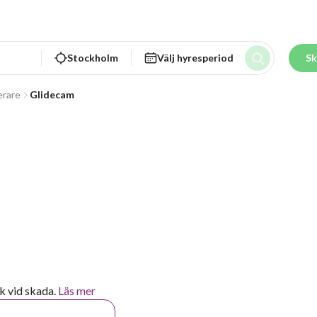
Stockholm
Välj hyresperiod
Sk
erare
Glidecam
k vid skada.
Läs mer