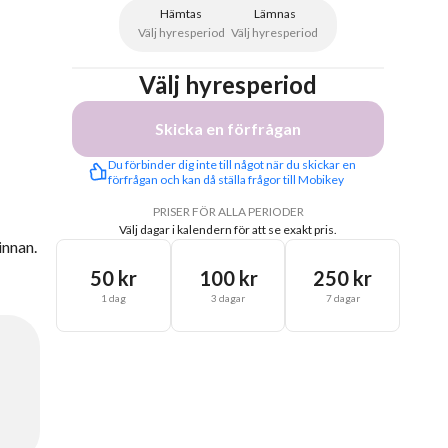
Hämtas
Lämnas
Välj hyresperiod
Välj hyresperiod
Välj hyresperiod
Skicka en förfrågan
Du förbinder dig inte till något när du skickar en 
förfrågan och kan då ställa frågor till Mobikey
PRISER FÖR ALLA PERIODER
Välj dagar i kalendern för att se exakt pris.
innan.
50 kr
100 kr
250 kr
1 dag
3 dagar
7 dagar