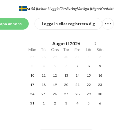
Så funkar Hygglo
Försäkring
Vanliga frågor
Kontakt
SE
apa annons
Logga in eller registrera dig
Augusti
2026
Mån
Tis
Ons
Tor
Fre
Lör
Sön
27
28
29
30
31
1
2
3
4
5
6
7
8
9
10
11
12
13
14
15
16
17
18
19
20
21
22
23
24
25
26
27
28
29
30
31
1
2
3
4
5
6