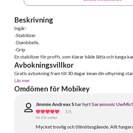
Beskrivning
Ingår:
-Stabilizer.
-Dumbbells.
-Grip
En stabilizer för proffs, som klarar både lätta och tunga k
Avbokningsvillkor
Gratis avbokning fram till 30 dagar innan din uthyrning start
Läs mer
Omdömen för Mobikey
Jimmie Andreas S
har hyrt
Saramonic UwMic
5
/5
för 2 år sedan
Mycket trevlig och tillmötesgående. Allt funger