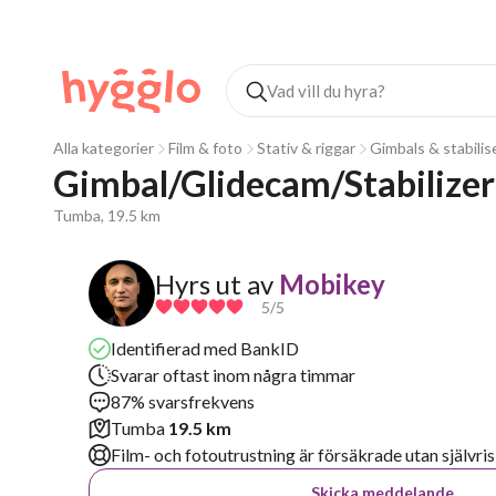
Alla kategorier
Film & foto
Stativ & riggar
Gimbals & stabilis
Gimbal/Glidecam/Stabilizer
Tumba, 19.5 km
Hyrs ut av
Mobikey
5
/5
Identifierad med BankID
Svarar oftast inom några timmar
87% svarsfrekvens
Tumba
19.5 km
Film- och fotoutrustning är försäkrade utan självris
Skicka meddelande