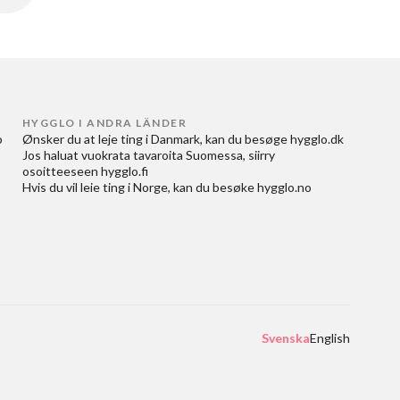
HYGGLO I ANDRA LÄNDER
 
Ønsker du at
leje ting i Danmark
, kan du besøge
hygglo.dk
Jos haluat
vuokrata tavaroita Suomessa
, siirry
osoitteeseen
hygglo.fi
Hvis du vil
leie ting i Norge
, kan du besøke
hygglo.no
Svenska
English