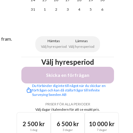
31
1
2
3
4
5
6
 fram.
Hämtas
Lämnas
Välj hyresperiod
Välj hyresperiod
Välj hyresperiod
Skicka en förfrågan
Du förbinder dig inte till något när du skickar en 
förfrågan och kan då ställa frågor till Infinite 
Surveying Sweden AB
PRISER FÖR ALLA PERIODER
Välj dagar i kalendern för att se exakt pris.
2 500 kr
6 500 kr
10 000 kr
1 dag
3 dagar
7 dagar