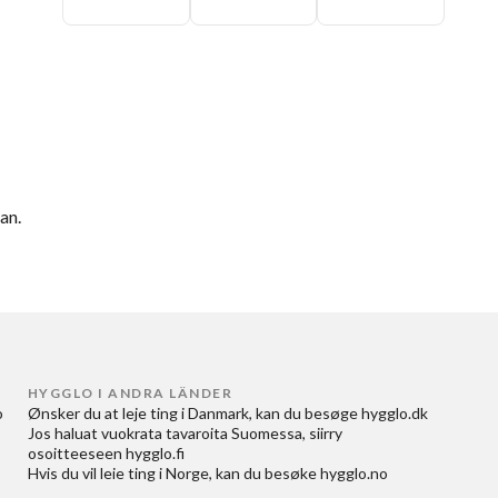
an.
HYGGLO I ANDRA LÄNDER
 
Ønsker du at
leje ting i Danmark
, kan du besøge
hygglo.dk
Jos haluat
vuokrata tavaroita Suomessa
, siirry
osoitteeseen
hygglo.fi
Hvis du vil
leie ting i Norge
, kan du besøke
hygglo.no