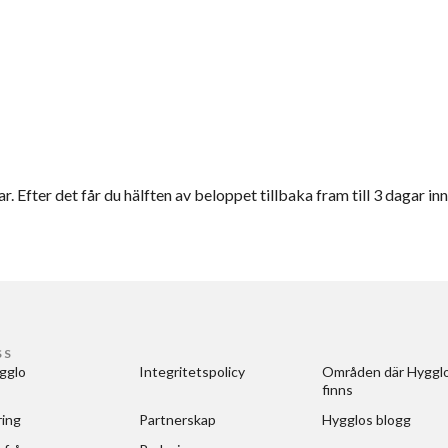
r. Efter det får du hälften av beloppet tillbaka fram till 3 dagar inn
SS
gglo
Integritetspolicy
Områden där Hygglo
finns
ring
Partnerskap
Hygglos blogg