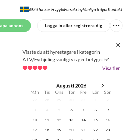
Så funkar Hygglo
Försäkring
Vanliga frågor
Kontakt
SE
apa annons
Logga in eller registrera dig
Visste du att hyrestagare i kategorin
ATV/Fyrhjuling vanligtvis ger betyget 5?
Visa fler
Augusti
2026
Mån
Tis
Ons
Tor
Fre
Lör
Sön
27
28
29
30
31
1
2
3
4
5
6
7
8
9
10
11
12
13
14
15
16
17
18
19
20
21
22
23
24
25
26
27
28
29
30