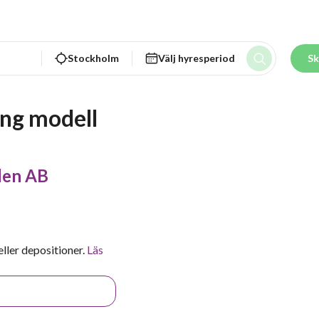
Stockholm
Välj hyresperiod
Sk
ng modell
den AB
ller depositioner.
Läs