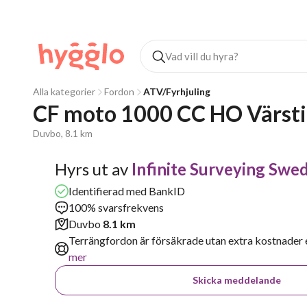
Alla kategorier
Fordon
ATV/Fyrhjuling
CF moto 1000 CC HO Värsti
Duvbo, 8.1 km
Hyrs ut av
Infinite Surveying Swe
Identifierad med BankID
100% svarsfrekvens
Duvbo
8.1 km
Terrängfordon är försäkrade utan extra kostnader e
mer
Skicka meddelande