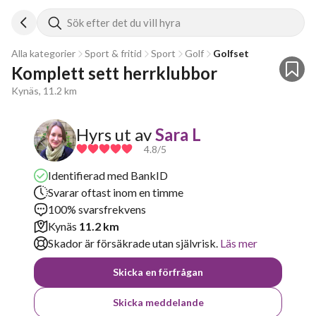
Sök efter det du vill hyra
Alla kategorier
Sport & fritid
Sport
Golf
Golfset
Komplett sett herrklubbor
Kynäs, 11.2 km
Hyrs ut av
Sara L
4.8
/5
Identifierad med BankID
Svarar oftast inom en timme
100% svarsfrekvens
Kynäs
11.2 km
Skador är försäkrade utan självrisk.
Läs mer
Skicka en förfrågan
Skicka meddelande