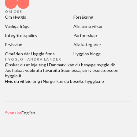
OM OSS
Om Hygglo
Försäkring
Vanliga frågor
Allmänna villkor
Integritetspolicy
Partnerskap
Prylsvinn
Alla kategorier
Områden där Hygglo finns
Hygglos blogg
HYGGLO I ANDRA LÄNDER
Ønsker du at
leje ting i Danmark
, kan du besøge
hygglo.dk
Jos haluat
vuokrata tavaroita Suomessa
, siirry osoitteeseen
hygglo.fi
Hvis du vil
leie ting i Norge
, kan du besøke
hygglo.no
Svenska
English