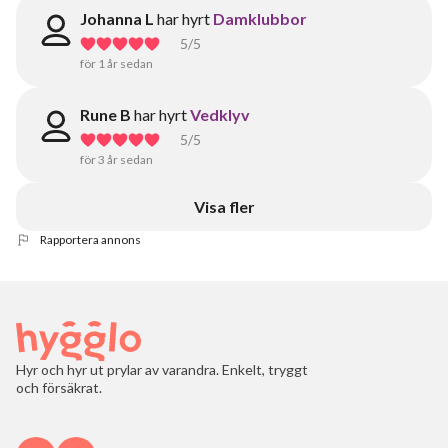
Johanna L
har hyrt
Damklubbor
5
/5
för 1 år sedan
Rune B
har hyrt
Vedklyv
5
/5
för 3 år sedan
Visa fler
Rapportera annons
Hyr och hyr ut prylar av varandra. Enkelt, tryggt
och försäkrat.