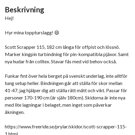
Beskrivning
Hej!
Hyr mina toppturslagg! 😄
Scott Scrapper 115, 182 cm långa för offpist och lössnö.
Marker kingpin turbindning för pin-kompatibla pjäxor. Samt
nya hudar från colltex. Stavar fås med vid behov också.
Funkar fint över hela berget på svenskt underlag, inte alltför
tung setup heller. Bindningen går att ställa för skor mellan
41-47, jag hjälper dig att ställa rätt mått och vikt. Passar för
personer 170-190 cm (är själv 180cm). Skidorna är inte nya
med lite lagningar i belaget, men inget som påverkar
åkningen.
https://www.freeride.se/prylar/skidor/scott-scrapper-115-
1.html