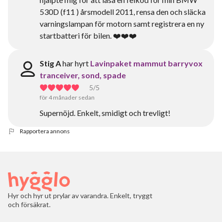
530D (f11 ) årsmodell 2011, rensa den och släcka
varningslampan för motorn samt registrera en ny
startbatteri för bilen. ❤️❤️❤️
Stig A
har hyrt
Lavinpaket mammut barryvox
tranceiver, sond, spade
5
/5
för 4 månader sedan
Supernöjd. Enkelt, smidigt och trevligt!
Rapportera annons
Hyr och hyr ut prylar av varandra. Enkelt, tryggt
och försäkrat.