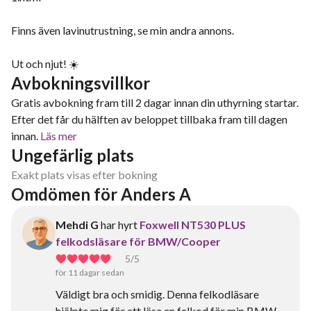
Finns även lavinutrustning, se min andra annons.
Ut och njut! ☀️
Avbokningsvillkor
Gratis avbokning fram till 2 dagar innan din uthyrning startar.
Efter det får du hälften av beloppet tillbaka fram till dagen
innan.
Läs mer
Ungefärlig plats
Exakt plats visas efter bokning
Omdömen för Anders A
Mehdi G
har hyrt
Foxwell NT530 PLUS
felkodsläsare för BMW/Cooper
5
/5
för 11 dagar sedan
Väldigt bra och smidig. Denna felkodläsare
hjälpte mig för att läsa en felkod för min BMW