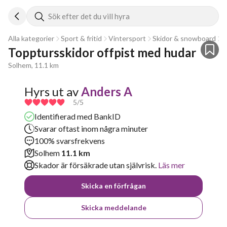
Sök efter det du vill hyra
Alla kategorier
Sport & fritid
Vintersport
Skidor & snowboard
A
Topptursskidor offpist med hudar
Solhem, 11.1 km
Hyrs ut av
Anders A
5
/5
Identifierad med BankID
Svarar oftast inom några minuter
100% svarsfrekvens
Solhem
11.1 km
Skador är försäkrade utan självrisk.
Läs mer
Skicka en förfrågan
Skicka meddelande