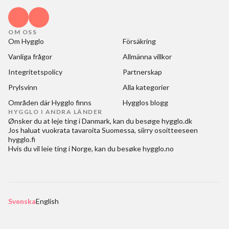
OM OSS
Om Hygglo
Försäkring
Vanliga frågor
Allmänna villkor
Integritetspolicy
Partnerskap
Prylsvinn
Alla kategorier
Områden där Hygglo finns
Hygglos blogg
HYGGLO I ANDRA LÄNDER
Ønsker du at
leje ting i Danmark
, kan du besøge
hygglo.dk
Jos haluat
vuokrata tavaroita Suomessa
, siirry osoitteeseen
hygglo.fi
Hvis du vil
leie ting i Norge
, kan du besøke
hygglo.no
Svenska
English