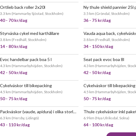
Ortlieb back roller 2x20l
Ny thule shield pannier 25l p
3.3 km
(
Hammarby Sjöstad, Stockholm
)
3.5 km
(
Gröndal, Stockholm
)
40 - 70 kr/dag
36 - 75 kr/dag
Styrväska cykel med karthållare
Vauda aqua back, cykelväsko
3.8 km
(
Fredhäll, Stockholm
)
3.8 km
(
Fredhäll, Stockholm
)
14 - 80 kr/dag
34 - 150 kr/dag
Evoc handelbar pack boa 5 l
Seat pack evoc boa 8l
4.3 km
(
Hammarbyhöjden, Stockholm
)
4.3 km
(
Hammarbyhöjden, Stoc
42 - 50 kr/dag
42 - 50 kr/dag
Cykelväskor till bikepacking
Cykelväskor till bikepacking
JÄTTEPOPULÄR
4.5 km
(
Hammarbyhöjden, Stockholm
)
4.5 km
(
Hammarbyhöjden, Stoc
50 - 75 kr/dag
50 - 75 kr/dag
Packväskor (vaude, apidura) i olika storlekar
Thule cykelväskor inkl pake
6.3 km
(
Hersby, Lidingö
)
6.9 km
(
Nya Ulriksdal, Solna
)
43 - 110 kr/dag
64 - 100 kr/dag