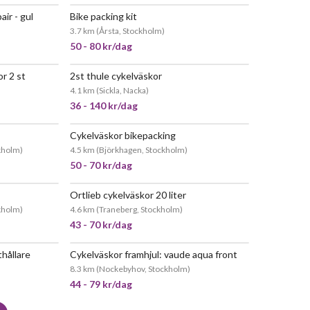
air - gul
Bike packing kit
JÄTTEPOPULÄR
3.7 km
(
Årsta, Stockholm
)
50 - 80 kr/dag
r 2 st
2st thule cykelväskor
4.1 km
(
Sickla, Nacka
)
36 - 140 kr/dag
Cykelväskor bikepacking
kholm
)
4.5 km
(
Björkhagen, Stockholm
)
50 - 70 kr/dag
Ortlieb cykelväskor 20 liter
POPULÄR
kholm
)
4.6 km
(
Traneberg, Stockholm
)
43 - 70 kr/dag
thållare
Cykelväskor framhjul: vaude aqua front
POPULÄR
8.3 km
(
Nockebyhov, Stockholm
)
44 - 79 kr/dag