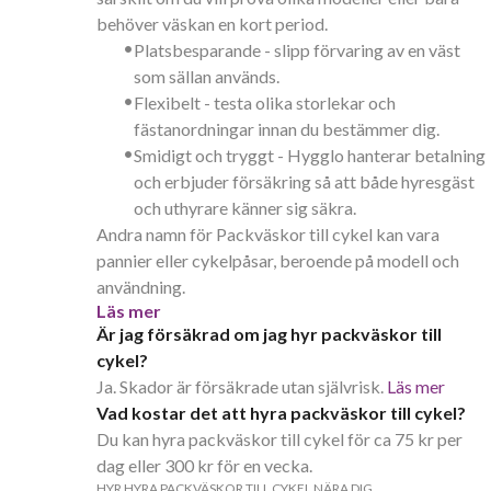
behöver väskan en kort period.
•
Platsbesparande - slipp förvaring av en väst
som sällan används.
•
Flexibelt - testa olika storlekar och
fästanordningar innan du bestämmer dig.
•
Smidigt och tryggt - Hygglo hanterar betalning
och erbjuder försäkring så att både hyresgäst
och uthyrare känner sig säkra.
Andra namn för Packväskor till cykel kan vara
pannier eller cykelpåsar, beroende på modell och
användning.
Läs mer
Är jag försäkrad om jag hyr packväskor till
cykel?
Ja. Skador är försäkrade utan självrisk.
Läs mer
Vad kostar det att hyra packväskor till cykel?
Du kan hyra packväskor till cykel för ca 75 kr per
dag eller 300 kr för en vecka.
HYR HYRA PACKVÄSKOR TILL CYKEL NÄRA DIG