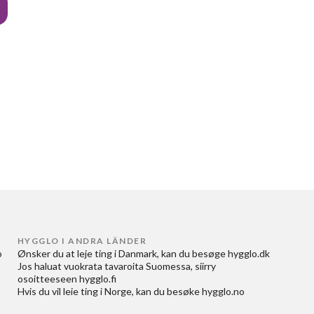
HYGGLO I ANDRA LÄNDER
 
Ønsker du at
leje ting i Danmark
, kan du besøge
hygglo.dk
Jos haluat
vuokrata tavaroita Suomessa
, siirry
osoitteeseen
hygglo.fi
Hvis du vil
leie ting i Norge
, kan du besøke
hygglo.no