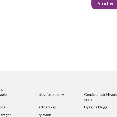
Visa fler
SS
gglo
Integritetspolicy
Områden där Hygglo
finns
ring
Partnerskap
Hygglos blogg
 frågor
Prylsvinn