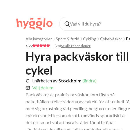
Alla kategorier
Sport & fritid
Cykling
Cykelväskor
Pa
4.99
(
74
)
Se alla recensioner
Hyra packväskor till 
cykel
I närheten av
Stockholm
(ändra)
Välj datum
Packväskor är praktiska väskor som fästs på
pakethållaren eller sidorna av cykeln för att enkelt få
med sig utrustning vid pendling, helgturer eller längre
cykelresor. Eftersom de ofta används sporadiskt är
det ett smart val att hyra istället för att köpa -
särskilt om du vill prova olika modeller eller bara