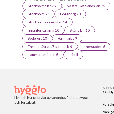
Stockholms län 39
Västra Götalands län 25
Stockholm 23
Göteborg 20
Stockholms innerstad 14
Innanför tullarna 10
Skåne län 10
Söderort 10
Hammarby 9
Enskede/Årsta/Skarpnäck 6
Innerstaden 6
Hammarbyhöjden 5
+4 till
OM O
Om Hy
Hyr och hyr ut prylar av varandra. Enkelt, tryggt
och försäkrat.
Försäk
Vanliga