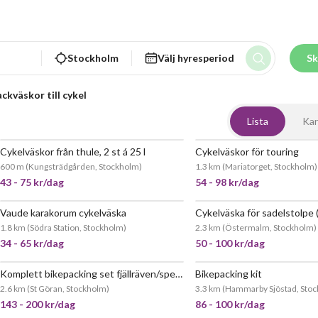
Stockholm
Välj hyresperiod
Sk
ckväskor till cykel
Lista
Kar
Cykelväskor från thule, 2 st á 25 l
Cykelväskor för touring
POPULÄR
600 m
(
Kungsträdgården, Stockholm
)
1.3 km
(
Mariatorget, Stockholm
)
43 - 75 kr/dag
54 - 98 kr/dag
Vaude karakorum cykelväska
Cykelväska för sadelstolpe (
JÄTTEPOPULÄR
JÄTT
1.8 km
(
Södra Station, Stockholm
)
2.3 km
(
Östermalm, Stockholm
)
34 - 65 kr/dag
50 - 100 kr/dag
Komplett bikepacking set fjällräven/specialized
Bikepacking kit
2.6 km
(
St Göran, Stockholm
)
3.3 km
(
Hammarby Sjöstad, Sto
143 - 200 kr/dag
86 - 100 kr/dag