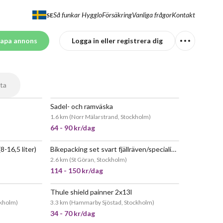
Så funkar Hygglo
Försäkring
Vanliga frågor
Kontakt
SE
apa annons
Logga in eller registrera dig
ta
Sadel- och ramväska
POPULÄR
1.6 km
(
Norr Mälarstrand, Stockholm
)
64 - 90 kr/dag
8-16,5 liter)
Bikepacking set svart fjällräven/specialized
EPOPULÄR
2.6 km
(
St Göran, Stockholm
)
114 - 150 kr/dag
Thule shield painner 2x13l
ckholm
)
3.3 km
(
Hammarby Sjöstad, Stockholm
)
34 - 70 kr/dag