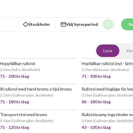
Stockholm
Välj hyresperiod
Sk
Lista
Kar
Hoppfällbar rullstol
JÄTTEPOPULÄR
JÄTT
2.3 km
(
SoFo, Stockholm
)
2.3 km
(
Birkastan, Stockholm
)
71 - 200 kr/dag
71 - 200 kr/dag
Xl rullstol med hand broms o hjul broms
Rullstol med högläge för be
JÄTTEPOPULÄR
JÄTT
3.5 km
(
Gullmarsplan, Stockholm
)
3.5 km
(
Gullmarsplan, Stockhol
71 - 180 kr/dag
86 - 180 kr/dag
Transportstol med broms
Rullstolsramp inga hinder 
JÄTTEPOPULÄR
3.5 km
(
Gullmarsplan, Stockholm
)
3.5 km
(
Gullmarsplan, Stockhol
71 - 120 kr/dag
43 - 100 kr/dag