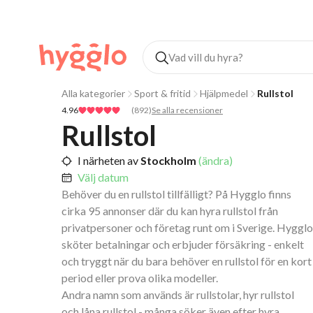
Alla kategorier
Sport & fritid
Hjälpmedel
Rullstol
4.96
(
892
)
Se alla recensioner
Rullstol
I närheten av
Stockholm
(ändra)
Välj datum
Behöver du en rullstol tillfälligt? På Hygglo finns
cirka 95 annonser där du kan hyra rullstol från
privatpersoner och företag runt om i Sverige. Hygglo
sköter betalningar och erbjuder försäkring - enkelt
och tryggt när du bara behöver en rullstol för en kort
period eller prova olika modeller.
Andra namn som används är rullstolar, hyr rullstol
och låna rullstol - många söker även efter hyra