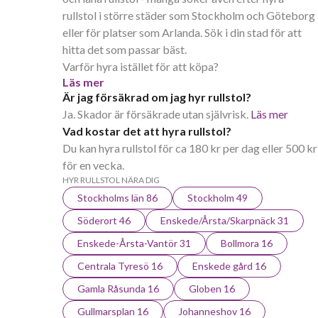
rullstol i större städer som Stockholm och Göteborg
eller för platser som Arlanda. Sök i din stad för att
hitta det som passar bäst.
Varför hyra istället för att köpa?
Läs mer
Är jag försäkrad om jag hyr rullstol?
Ja. Skador är försäkrade utan självrisk.
Läs mer
Vad kostar det att hyra rullstol?
Du kan hyra rullstol för ca 180 kr per dag eller 500 kr
för en vecka.
HYR RULLSTOL NÄRA DIG
Stockholms län 86
Stockholm 49
Söderort 46
Enskede/Årsta/Skarpnäck 31
Enskede-Årsta-Vantör 31
Bollmora 16
Centrala Tyresö 16
Enskede gård 16
Gamla Råsunda 16
Globen 16
Gullmarsplan 16
Johanneshov 16