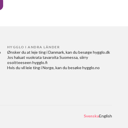
HYGGLO I ANDRA LÄNDER
 
Ønsker du at
leje ting i Danmark
, kan du besøge
hygglo.dk
Jos haluat
vuokrata tavaroita Suomessa
, siirry
osoitteeseen
hygglo.fi
Hvis du vil
leie ting i Norge
, kan du besøke
hygglo.no
Svenska
English