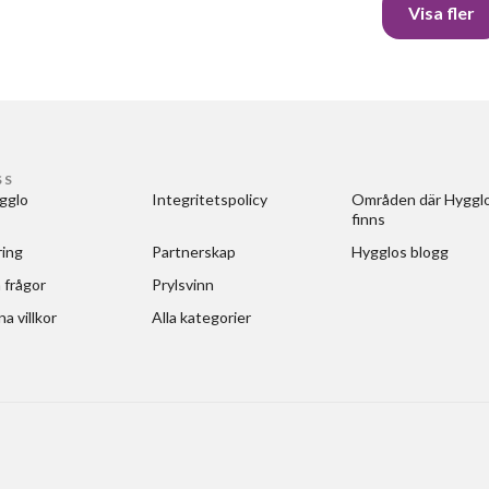
Visa fler
SS
gglo
Integritetspolicy
Områden där Hygglo
finns
ring
Partnerskap
Hygglos blogg
 frågor
Prylsvinn
a villkor
Alla kategorier