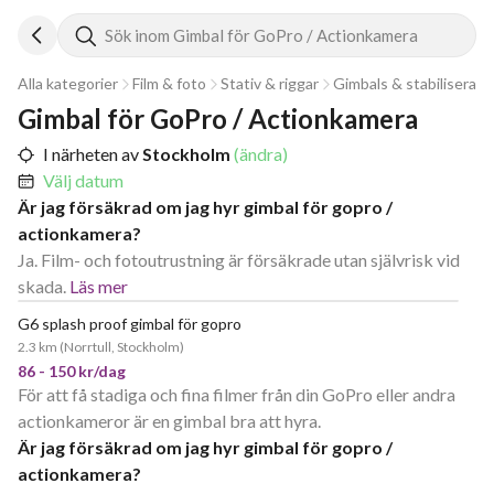
Sök inom Gimbal för GoPro / Actionkamera
Alla kategorier
Film & foto
Stativ & riggar
Gimbals & stabiliserare
Gimbal för GoPro / Actionkamera
I närheten av
Stockholm
(ändra)
Välj datum
Är jag försäkrad om jag hyr gimbal för gopro /
actionkamera?
Ja. Film- och fotoutrustning är försäkrade utan självrisk vid
skada.
Läs mer
G6 splash proof gimbal för gopro
2.3 km
(
Norrtull, Stockholm
)
86 - 150 kr/dag
För att få stadiga och fina filmer från din GoPro eller andra
actionkameror är en gimbal bra att hyra.
Är jag försäkrad om jag hyr gimbal för gopro /
actionkamera?