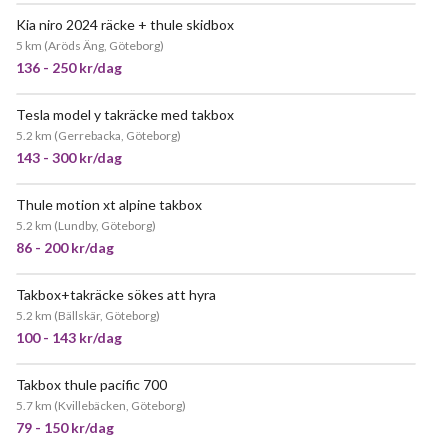
Kia niro 2024 räcke + thule skidbox
5 km
(
Aröds Äng, Göteborg
)
136 - 250 kr/dag
Tesla model y takräcke med takbox
POPULÄR
5.2 km
(
Gerrebacka, Göteborg
)
143 - 300 kr/dag
Thule motion xt alpine takbox
JÄTTEPOPULÄR
5.2 km
(
Lundby, Göteborg
)
86 - 200 kr/dag
Takbox+takräcke sökes att hyra
5.2 km
(
Bällskär, Göteborg
)
100 - 143 kr/dag
Takbox thule pacific 700
POPULÄR
5.7 km
(
Kvillebäcken, Göteborg
)
79 - 150 kr/dag