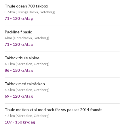
Thule ocean 700 takbox
JÄTTEPOPULÄR
3.6 km
(
Hisings Backa, Göteborg
)
71 - 120 kr/dag
Packline f basic
POPULÄR
4 km
(
Gerrebacka, Göteborg
)
71 - 120 kr/dag
Takbox thule alpine
POPULÄR
4.1 km
(
Kärrdalen, Göteborg
)
86 - 150 kr/dag
Takbox med takräcken
JÄTTEPOPULÄR
4.4 km
(
Kärrdalen, Göteborg
)
69 - 120 kr/dag
Thule motion xt xl med rack för vw passat 2014 framåt
POPULÄR
4.5 km
(
Kärrdalen, Göteborg
)
109 - 150 kr/dag