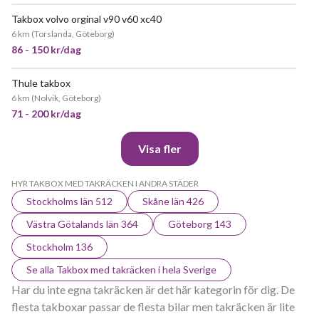
Takbox volvo orginal v90 v60 xc40
JÄTTEPOPULÄR
6 km
(
Torslanda, Göteborg
)
86 - 150 kr/dag
Thule takbox
POPULÄR
6 km
(
Nolvik, Göteborg
)
71 - 200 kr/dag
Visa fler
HYR TAKBOX MED TAKRÄCKEN I ANDRA STÄDER
Stockholms län 512
Skåne län 426
Västra Götalands län 364
Göteborg 143
Stockholm 136
Se alla Takbox med takräcken i hela Sverige
Har du inte egna takräcken är det här kategorin för dig. De
flesta takboxar passar de flesta bilar men takräcken är lite