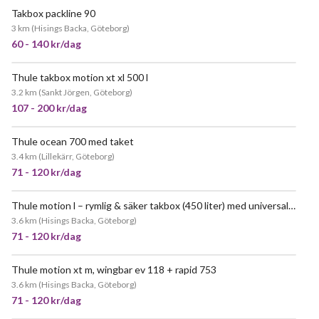
Takbox packline 90
3 km
(
Hisings Backa, Göteborg
)
60 - 140 kr/dag
Thule takbox motion xt xl 500 l
POPULÄR
3.2 km
(
Sankt Jörgen, Göteborg
)
107 - 200 kr/dag
Thule ocean 700 med taket
3.4 km
(
Lillekärr, Göteborg
)
71 - 120 kr/dag
Thule motion l – rymlig & säker takbox (450 liter) med universallastbågar
POPULÄR
3.6 km
(
Hisings Backa, Göteborg
)
71 - 120 kr/dag
Thule motion xt m, wingbar ev 118 + rapid 753
JÄTTEPOPULÄR
3.6 km
(
Hisings Backa, Göteborg
)
71 - 120 kr/dag