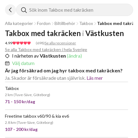
Sök inom Takbox med takräcken
Alla kategorier
Fordon
Biltillbehör
Takbox
Takbox med takräc
Takbox med takräcken
i
Västkusten
4.99
(
698
)
Se alla recensioner
Se alla Takbox med takräcken i hela Sverige
I närheten av
Västkusten
(ändra)
Välj datum
Är jag försäkrad om jag hyr takbox med takräcken?
Ja. Skador är försäkrade utan självrisk.
Läs mer
Takbox
2 km
(
Tuve-Säve, Göteborg
)
71 - 150 kr/dag
Freetime takbox v60/90 & kia ev6
JÄTTEPOPULÄR
2.8 km
(
Tuve-Säve, Göteborg
)
107 - 200 kr/dag