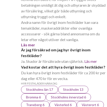
betalningen smidigt åt dig och uthyraren är skyddad
av försäkring, vilket gör både uthyrning och
uthyrning tryggt och enkelt.
Andra namn för övrigt inom festkläder kan vara
temakläder, maskeraddräkter eller ovanliga
accessoarer - sök gärna bland annonserna om du
letar efter något utöver det vanliga.
Läs mer
Är jag försäkrad om jag hyr övrigt inom
festkläder?
Ja. Skador är försäkrade utan självrisk.
Läs mer
Vad kostar det att hyra övrigt inom festkläder?
Du kan hyra övrigt inom festkläder för ca 200 kr per
dag eller 470 kr för en vecka.
HYR FESTKLÄDER NÄRA DIG
Stockholms län 17
Stockholm 13
Bromma 6
Stockholms innerstad 6
Traneberg 6
Västerled 6
Västerort 6