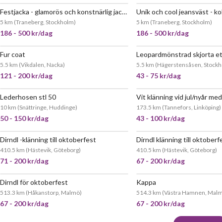
Festjacka - glamorös och konstnärlig jacka i återbrukade material
Unik och cool jeansväst - kol
5 km
(
Traneberg, Stockholm
)
5 km
(
Traneberg, Stockholm
)
186 - 500 kr/dag
186 - 500 kr/dag
Fur coat
Leopardmönstrad skjorta et
5.5 km
(
Vikdalen, Nacka
)
5.5 km
(
Hägerstensåsen, Stock
121 - 200 kr/dag
43 - 75 kr/dag
Lederhosen stl 50
10 km
(
Snättringe, Huddinge
)
173.5 km
(
Tannefors, Linköping
)
50 - 150 kr/dag
43 - 100 kr/dag
Dirndl -klänning till oktoberfest
Dirndl klänning till oktoberf
410.5 km
(
Hästevik, Göteborg
)
410.5 km
(
Hästevik, Göteborg
)
71 - 200 kr/dag
67 - 200 kr/dag
Dirndl för oktoberfest
Kappa
513.3 km
(
Håkanstorp, Malmö
)
514.3 km
(
Västra Hamnen, Mal
67 - 200 kr/dag
67 - 200 kr/dag