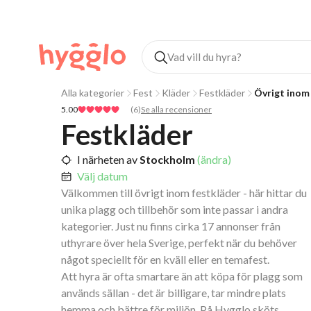
Alla kategorier
Fest
Kläder
Festkläder
Övrigt inom
5.00
(
6
)
Se alla recensioner
Festkläder
I närheten av
Stockholm
(ändra)
Välj datum
Välkommen till övrigt inom festkläder - här hittar du
unika plagg och tillbehör som inte passar i andra
kategorier. Just nu finns cirka 17 annonser från
uthyrare över hela Sverige, perfekt när du behöver
något speciellt för en kväll eller en temafest.
Att hyra är ofta smartare än att köpa för plagg som
används sällan - det är billigare, tar mindre plats
hemma och bättre för miljön. På Hygglo sköts