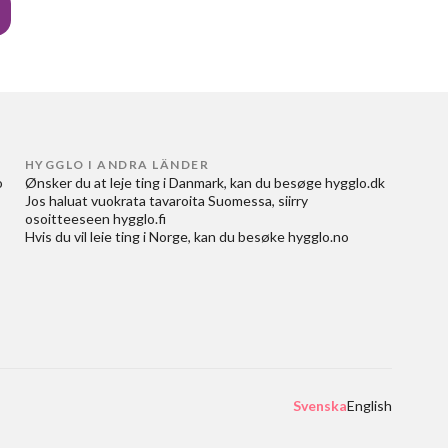
HYGGLO I ANDRA LÄNDER
 
Ønsker du at
leje ting i Danmark
, kan du besøge
hygglo.dk
Jos haluat
vuokrata tavaroita Suomessa
, siirry
osoitteeseen
hygglo.fi
Hvis du vil
leie ting i Norge
, kan du besøke
hygglo.no
Svenska
English