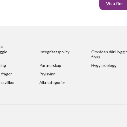
Visa fler
SS
gglo
Integritetspolicy
Områden där Hygglo
finns
ring
Partnerskap
Hygglos blogg
 frågor
Prylsvinn
a villkor
Alla kategorier