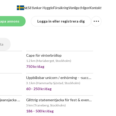
Så funkar Hygglo
Försäkring
Vanliga frågor
Kontakt
SE
apa annons
Logga in eller registrera dig
ta
Cape för vinterbröllop
1.2 km
(
Mariaberget, Stockholm
)
750 kr/dag
Uppblåsbar unicorn / enhörning - -succé på barnkalaset
3.1 km
(
Hammarby Sjöstad, Stockholm
)
60 - 250 kr/dag
Glamour möter tuff demin - jeansjacka med glitter och unika detaljer. glamjackan sofo
Glittrig statementjacka för fest & event - glamjackan shazam
5 km
(
Traneberg, Stockholm
)
186 - 500 kr/dag