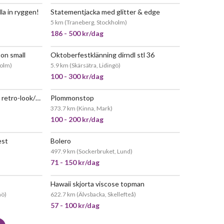
la in ryggen!
Statementjacka med glitter & edge
5 km
(
Traneberg, Stockholm
)
186 - 500 kr/dag
on small
Oktoberfestklänning dirndl stl 36
holm
)
5.9 km
(
Skärsätra, Lidingö
)
100 - 300 kr/dag
Vit klänning vid jul/nyår med retro-look/50-tal
Plommonstop
373.7 km
(
Kinna, Mark
)
100 - 200 kr/dag
est
Bolero
497.9 km
(
Sockerbruket, Lund
)
71 - 150 kr/dag
Hawaii skjorta viscose topman
mö
)
622.7 km
(
Älvsbacka, Skellefteå
)
57 - 100 kr/dag