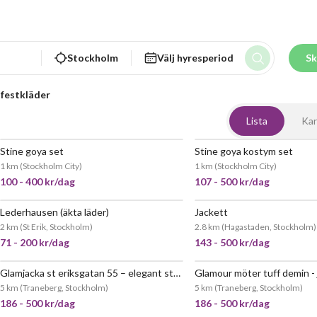
Stockholm
Välj hyresperiod
Sk
 festkläder
Lista
Kar
Stine goya set
Stine goya kostym set
1 km
(
Stockholm City
)
1 km
(
Stockholm City
)
100 - 400 kr/dag
107 - 500 kr/dag
Lederhausen (äkta läder)
Jackett
POPULÄR
2 km
(
St Erik, Stockholm
)
2.8 km
(
Hagastaden, Stockholm
)
71 - 200 kr/dag
143 - 500 kr/dag
Glamjacka st eriksgatan 55 – elegant statementjacka i sammet och glitter
5 km
(
Traneberg, Stockholm
)
5 km
(
Traneberg, Stockholm
)
186 - 500 kr/dag
186 - 500 kr/dag