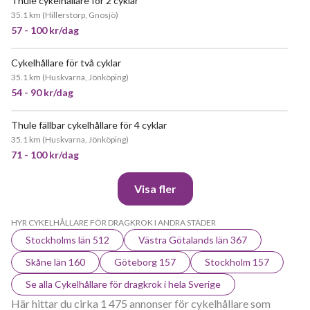
Thule cykelhållare för 2 cyklar
35.1 km
(
Hillerstorp, Gnosjö
)
57 - 100 kr/dag
Cykelhållare för två cyklar
POPULÄR
35.1 km
(
Huskvarna, Jönköping
)
54 - 90 kr/dag
Thule fällbar cykelhållare för 4 cyklar
35.1 km
(
Huskvarna, Jönköping
)
71 - 100 kr/dag
Visa fler
HYR CYKELHÅLLARE FÖR DRAGKROK I ANDRA STÄDER
Stockholms län 512
Västra Götalands län 367
Skåne län 160
Göteborg 157
Stockholm 157
Se alla Cykelhållare för dragkrok i hela Sverige
Här hittar du cirka 1 475 annonser för cykelhållare som