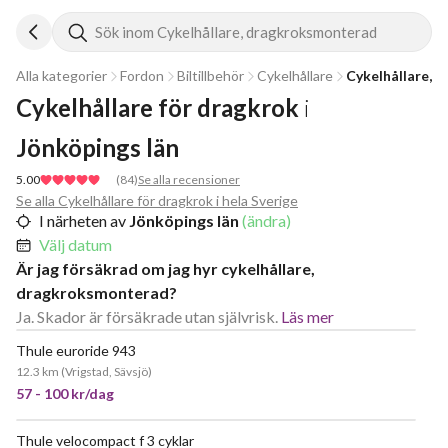
Sök inom Cykelhållare, dragkroksmonterad
Alla kategorier
Fordon
Biltillbehör
Cykelhållare
Cykelhållare, 
Cykelhållare för dragkrok
i
Jönköpings län
5.00
(
84
)
Se alla recensioner
Se alla Cykelhållare för dragkrok i hela Sverige
I närheten av
Jönköpings län
(ändra)
Välj datum
Är jag försäkrad om jag hyr cykelhållare,
dragkroksmonterad?
Ja. Skador är försäkrade utan självrisk.
Läs mer
Thule euroride 943
12.3 km
(
Vrigstad, Sävsjö
)
57 - 100 kr/dag
Thule velocompact f 3 cyklar