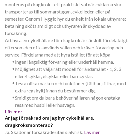
monteras på dragkrok - ett praktiskt val när cyklarna ska
transporteras till sommarstugan, cykelleden eller på
semester. Genom Hygglo hyr du enkelt från lokala uthyrare;
betalning sköts smidigt och uthyraren är skyddad av
försäkring.
Att hyra en cykelhållare för dragkrok är särskilt fördelaktigt
eftersom den ofta används sällan och kräver förvaring och
service. Fördelarna med att hyra istället för att köpa:
•
Ingen långsiktig förvaring eller underhåll hemma.
•
Möjlighet att välja rätt modell för ändamålet - 1, 2, 3
eller 4 cyklar, elcyklar eller barncyklar.
•
Testa olika märken och funktioner (fällbar, tiltbar, med
extra regskylt) innan du bestämmer dig.
•
Smidigt om du bara behöver hållaren någon enstaka
resa med husbil eller husvagn.
Läs mer
Är jag försäkrad om jag hyr cykelhållare,
dragkroksmonterad?
Ja. Skador är försäkrade utan självrisk.
Läs mer