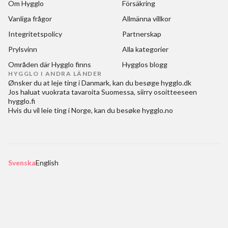
Om Hygglo
Försäkring
Vanliga frågor
Allmänna villkor
Integritetspolicy
Partnerskap
Prylsvinn
Alla kategorier
Områden där Hygglo finns
Hygglos blogg
HYGGLO I ANDRA LÄNDER
Ønsker du at
leje ting i Danmark
, kan du besøge
hygglo.dk
Jos haluat
vuokrata tavaroita Suomessa
, siirry osoitteeseen
hygglo.fi
Hvis du vil
leie ting i Norge
, kan du besøke
hygglo.no
Svenska
English