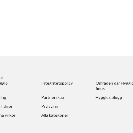
SS
gglo
Integritetspolicy
Områden där Hygglo
finns
ring
Partnerskap
Hygglos blogg
 frågor
Prylsvinn
a villkor
Alla kategorier