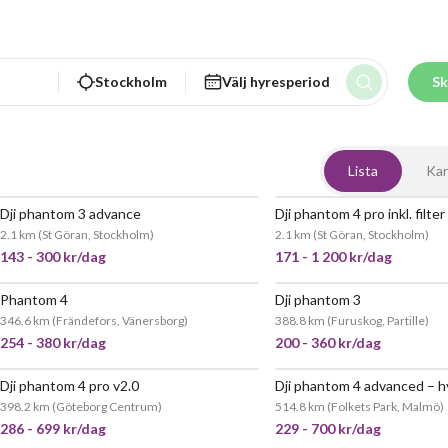
Stockholm
Välj hyresperiod
Sk
Lista
Kar
Dji phantom 3 advance
Dji phantom 4 pro inkl. filter
JÄTT
2.1 km
(
St Göran, Stockholm
)
2.1 km
(
St Göran, Stockholm
)
143 - 300 kr/dag
171 - 1 200 kr/dag
Phantom 4
Dji phantom 3
346.6 km
(
Frändefors, Vänersborg
)
388.8 km
(
Furuskog, Partille
)
254 - 380 kr/dag
200 - 360 kr/dag
Dji phantom 4 pro v2.0
POPULÄR
398.2 km
(
Göteborg Centrum
)
514.8 km
(
Folkets Park, Malmö
)
286 - 699 kr/dag
229 - 700 kr/dag