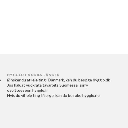
HYGGLO I ANDRA LÄNDER
 
Ønsker du at
leje ting i Danmark
, kan du besøge
hygglo.dk
Jos haluat
vuokrata tavaroita Suomessa
, siirry
osoitteeseen
hygglo.fi
Hvis du vil
leie ting i Norge
, kan du besøke
hygglo.no