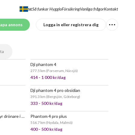
Så funkar Hygglo
Försäkring
Vanliga frågor
Kontakt
SE
apa annons
Logga in eller registrera dig
ta
Dji phantom 4
EPOPULÄR
POPULÄR
277.5 km
(
Forserum, Nässjö
)
414 - 1 000 kr/dag
Dji phantom 4 pro obsidian
391.3 km
(
Bergsjön, Göteborg
)
333 - 500 kr/dag
Dji phantom 4 advanced – hyr drönare i malmö - skåne
Phantom 4 pro plus
516.7 km
(
Nydala, Malmö
)
400 - 500 kr/dag