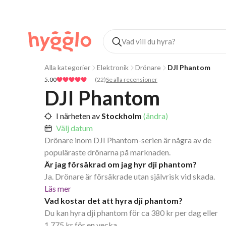
Alla kategorier
Elektronik
Drönare
DJI Phantom
5.00
(
22
)
Se alla recensioner
DJI Phantom
I närheten av
Stockholm
(ändra)
Välj datum
Drönare inom DJI Phantom-serien är några av de
populäraste drönarna på marknaden.
Är jag försäkrad om jag hyr dji phantom?
Ja. Drönare är försäkrade utan självrisk vid skada.
Läs mer
Vad kostar det att hyra dji phantom?
Du kan hyra dji phantom för ca 380 kr per dag eller
1 775 kr för en vecka.