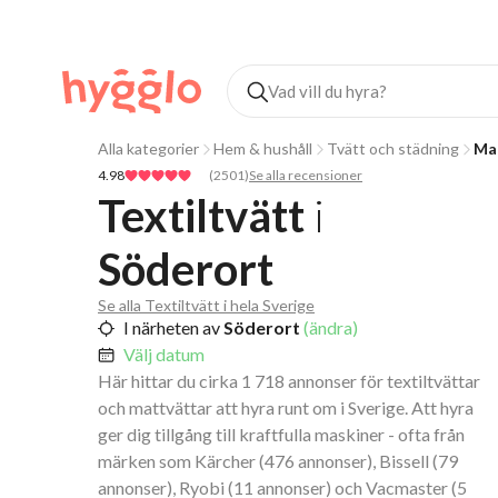
Alla kategorier
Hem & hushåll
Tvätt och städning
Mat
4.98
(
2501
)
Se alla recensioner
Textiltvätt
i
Söderort
Se alla Textiltvätt i hela Sverige
I närheten av
Söderort
(ändra)
Välj datum
Här hittar du cirka 1 718 annonser för textiltvättar
och mattvättar att hyra runt om i Sverige. Att hyra
ger dig tillgång till kraftfulla maskiner - ofta från
märken som Kärcher (476 annonser), Bissell (79
annonser), Ryobi (11 annonser) och Vacmaster (5