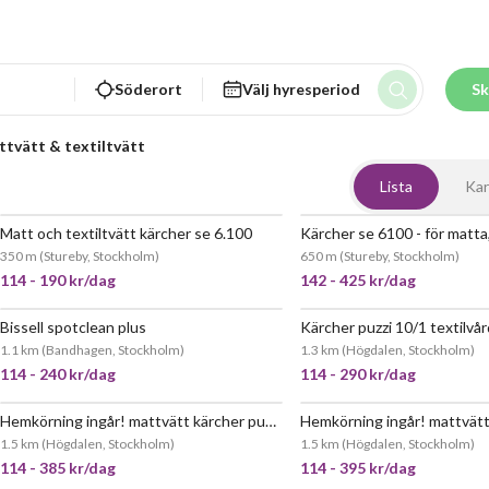
Söderort
Välj hyresperiod
Sk
tvätt & textiltvätt
Lista
Kar
Matt och textiltvätt kärcher se 6.100
JÄTTEPOPULÄR
JÄTT
350 m
(
Stureby, Stockholm
)
650 m
(
Stureby, Stockholm
)
114 - 190 kr/dag
142 - 425 kr/dag
Bissell spotclean plus
POPULÄR
JÄTT
1.1 km
(
Bandhagen, Stockholm
)
1.3 km
(
Högdalen, Stockholm
)
114 - 240 kr/dag
114 - 290 kr/dag
Hemkörning ingår! mattvätt kärcher puzzi 8/1 c proffesionell + medel.
JÄTTEPOPULÄR
JÄTT
1.5 km
(
Högdalen, Stockholm
)
1.5 km
(
Högdalen, Stockholm
)
114 - 385 kr/dag
114 - 395 kr/dag