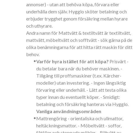
annonser) - utan att behöva köpa, förvara eller
underhålla dem själv. Hygglo sköter betalning och
erbjuder trygghet genom försäkring mellan hyrare
och uthyrare.
Andra namn för Mattvätt & textiltvätt är textiltvätt,
mattvätt, möbeltvätt och sofftvätt - sök gärna på de
olika benämningarna för att hitta rätt maskin för ditt
behov.
•
Varför hyra istället för att köpa?
Prisvärt -
du betalar bara när du behöver maskinen. -
Tillgång till proffsmaskiner (t.ex. Kärcher-
modeller) utan investering. - Ingen långsiktig
förvaring eller underhåll. - Lätt att testa olika
typer innan du eventuellt köper. - Smidigt:
betalning och försäkring hanteras via Hygglo.
Vanliga användningsområden
•
Mattrengöring - orientaliska och ullmattor,
heltäckningsmattor. - Möbeltvätt - soffor,
fåtöljer och stoppade möbler. - Biltvätt av