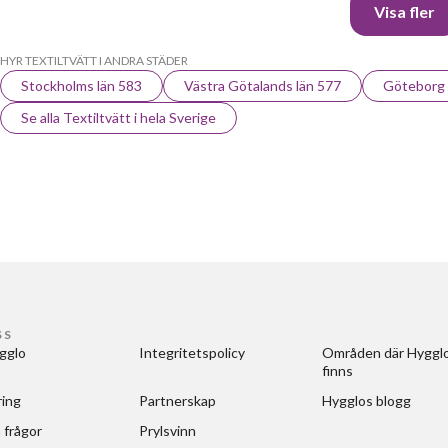
Visa fler
HYR TEXTILTVÄTT I ANDRA STÄDER
Stockholms län 583
Västra Götalands län 577
Göteborg
Se alla Textiltvätt i hela Sverige
SS
gglo
Integritetspolicy
Områden där Hygglo
finns
ring
Partnerskap
Hygglos blogg
 frågor
Prylsvinn