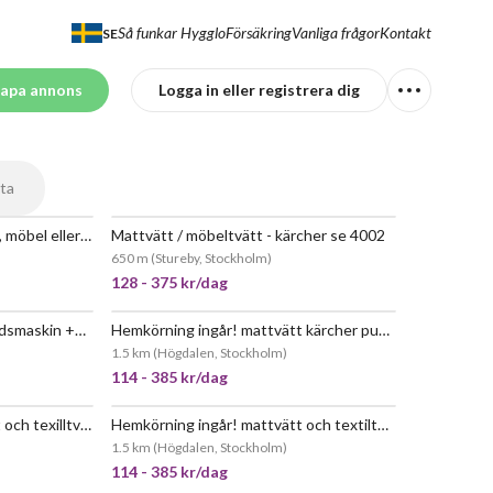
Så funkar Hygglo
Försäkring
Vanliga frågor
Kontakt
SE
apa annons
Logga in eller registrera dig
ta
Kärcher se 6100 - för matta, möbel eller bil
Mattvätt / möbeltvätt - kärcher se 4002
EPOPULÄR
JÄTTEPOPULÄR
650 m
(
Stureby, Stockholm
)
128 - 375 kr/dag
Kärcher puzzi 10/1 textilvårdsmaskin +medel
Hemkörning ingår! mattvätt kärcher puzzi 8/1 c proffessional + medel
EPOPULÄR
JÄTTEPOPULÄR
1.5 km
(
Högdalen, Stockholm
)
114 - 385 kr/dag
Hemkörning ingår! mattvätt och texilltvätt puzzi 10/1. + medel.
Hemkörning ingår! mattvätt och textiltvätt kärcher 8/1 + medel
EPOPULÄR
JÄTTEPOPULÄR
1.5 km
(
Högdalen, Stockholm
)
114 - 385 kr/dag