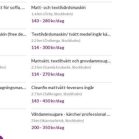
Sladdlös textiltvätt – perfekt för soffa, bil och mattor
Matt- och textilvårdsmaskin
EPOPULÄR
JÄTTEPOPULÄR
1.6 km
(
Örby, Stockholm
)
143 - 280 kr/dag
Professionell textilvårdsmaskin (free delivery)
Textilvårdsmaskin/ tvätt medel ingår kärcher
EPOPULÄR
JÄTTEPOPULÄR
2.2 km
(
Östberga, Stockholm
)
114 - 300 kr/dag
Mattvätt, textiltvätt och grovdammsugare
EPOPULÄR
JÄTTEPOPULÄR
olm
)
2.5 km
(
Gamla Enskede, Stockholm
)
114 - 270 kr/dag
Ryobi swift clean fläckborttagningsmaskin
Cleanfix mattvätt-leverans ingår
POPULÄR
JÄTTEPOPULÄR
2.7 km
(
Tallkrogen, Stockholm
)
143 - 450 kr/dag
Våtdammsugare - kärcher professional puzzi 8/1 – perfekt till mattvätt och soffor
POPULÄR
NY!
3 km
(
Skärmarbrink, Stockholm
)
200 - 350 kr/dag