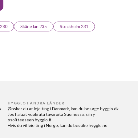
 280
Skåne län 235
Stockholm 231
HYGGLO I ANDRA LÄNDER
 
Ønsker du at
leje ting i Danmark
, kan du besøge
hygglo.dk
Jos haluat
vuokrata tavaroita Suomessa
, siirry
osoitteeseen
hygglo.fi
Hvis du vil
leie ting i Norge
, kan du besøke
hygglo.no