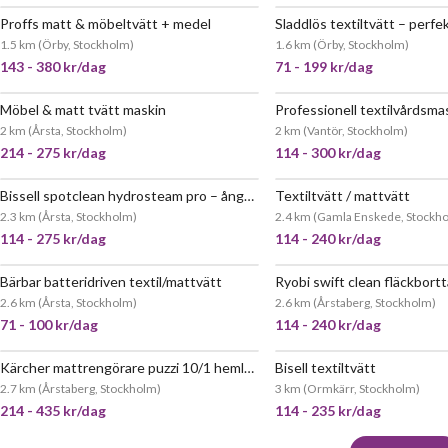
Proffs matt & möbeltvätt + medel
JÄTTEPOPULÄR
JÄTT
1.5 km
(
Örby, Stockholm
)
1.6 km
(
Örby, Stockholm
)
143 - 380 kr/dag
71 - 199 kr/dag
Möbel & matt tvätt maskin
JÄTTEPOPULÄR
JÄTT
2 km
(
Årsta, Stockholm
)
2 km
(
Vantör, Stockholm
)
214 - 275 kr/dag
114 - 300 kr/dag
Bissell spotclean hydrosteam pro – ångtvätt för möbler, mattor & bil
Textiltvätt / mattvätt
JÄTTEPOPULÄR
JÄTT
2.3 km
(
Årsta, Stockholm
)
2.4 km
(
Gamla Enskede, Stockh
114 - 275 kr/dag
114 - 240 kr/dag
Bärbar batteridriven textil/mattvätt
JÄTTEPOPULÄR
2.6 km
(
Årsta, Stockholm
)
2.6 km
(
Årstaberg, Stockholm
)
71 - 100 kr/dag
114 - 240 kr/dag
Kärcher mattrengörare puzzi 10/1 hemleverans ingår
Bisell textiltvätt
POPULÄR
2.7 km
(
Årstaberg, Stockholm
)
3 km
(
Ormkärr, Stockholm
)
214 - 435 kr/dag
114 - 235 kr/dag