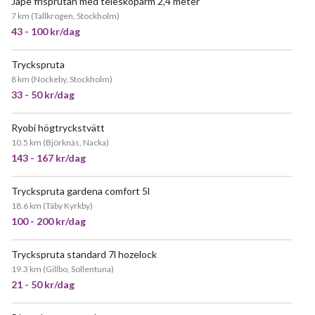
Jape frisprutan med teleskoparm 2,4 meter
7 km
(
Tallkrogen, Stockholm
)
43 - 100 kr/dag
Tryckspruta
8 km
(
Nockeby, Stockholm
)
33 - 50 kr/dag
Ryobi högtryckstvätt
10.5 km
(
Björknäs, Nacka
)
143 - 167 kr/dag
Tryckspruta gardena comfort 5l
18.6 km
(
Täby Kyrkby
)
100 - 200 kr/dag
Tryckspruta standard 7l hozelock
19.3 km
(
Gillbo, Sollentuna
)
21 - 50 kr/dag