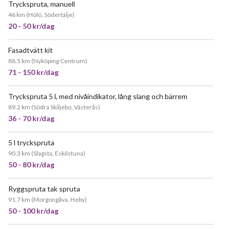
Tryckspruta, manuell
46 km
(
Hölö, Södertälje
)
20 - 50 kr/dag
Fasadtvätt kit
88.5 km
(
Nyköping Centrum
)
71 - 150 kr/dag
Tryckspruta 5 l, med nivåindikator, lång slang och bärrem
89.2 km
(
Södra Skiljebo, Västerås
)
36 - 70 kr/dag
5 l tryckspruta
90.3 km
(
Slagsta, Eskilstuna
)
50 - 80 kr/dag
Ryggspruta tak spruta
91.7 km
(
Morgongåva, Heby
)
50 - 100 kr/dag