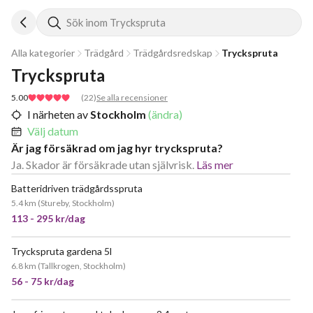
Sök inom Tryckspruta
Alla kategorier
Trädgård
Trädgårdsredskap
Tryckspruta
Tryckspruta
5.00
(
22
)
Se alla recensioner
I närheten av
Stockholm
(ändra)
Välj datum
Är jag försäkrad om jag hyr tryckspruta?
Ja. Skador är försäkrade utan självrisk.
Läs mer
Batteridriven trädgårdsspruta
5.4 km
(
Stureby, Stockholm
)
113 - 295 kr/dag
Tryckspruta gardena 5l
6.8 km
(
Tallkrogen, Stockholm
)
56 - 75 kr/dag