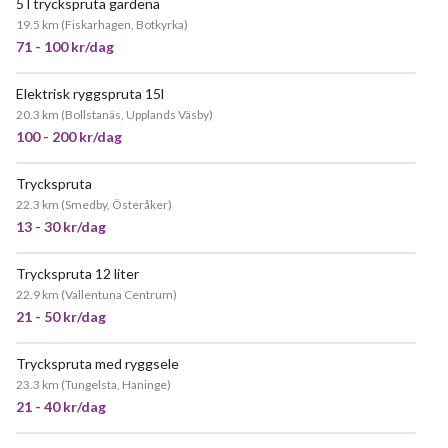
5 l tryckspruta gardena
19.5 km
(
Fiskarhagen, Botkyrka
)
71 - 100 kr/dag
Elektrisk ryggspruta 15l
20.3 km
(
Bollstanäs, Upplands Väsby
)
100 - 200 kr/dag
Tryckspruta
22.3 km
(
Smedby, Österåker
)
13 - 30 kr/dag
Tryckspruta 12 liter
POPULÄR
22.9 km
(
Vallentuna Centrum
)
21 - 50 kr/dag
Tryckspruta med ryggsele
23.3 km
(
Tungelsta, Haninge
)
21 - 40 kr/dag