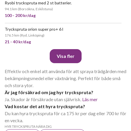
Ryobi tryckspruta med 2 st batterier.
94.1 km
(
Borsökna, Eskilstuna
)
100 - 200 kr/dag
Tryckspruta orion super pro+ 6 l
176.5 km
(
Ryd, Linköping
)
21 - 40 kr/dag
Visa fler
Effektiv och enkel att använda för att spraya trädgården med
bekämpningsmedel eller växtnäring. Perfekt för både små
och stora ytor.
Är jag försäkrad om jag hyr tryckspruta?
Ja. Skador är försäkrade utan självrisk.
Läs mer
Vad kostar det att hyra tryckspruta?
Du kan hyra tryckspruta för ca 175 kr per dag eller 700 kr för
en vecka.
HYR TRYCKSPRUTA NÄRA DIG