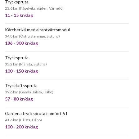
Tryckspruta
23.6 km
(
Fågelvikshöjden, Värmdö
)
11 - 15 kr/dag
Kärcher k4 med altantvättsmodul
34.8 km
(
Östra Steninge, Sigtuna
)
186 - 300 kr/dag
Tryckspruta
35.2 km
(
Märsta, Sigtuna
)
100 - 150 kr/dag
Tryckluftsspruta
39.6 km
(
Gamla Bålsta, Håbo
)
57 - 80 kr/dag
Gardena tryckspruta comfort 5 l
41.6 km
(
Bålsta, Håbo
)
100 - 200 kr/dag