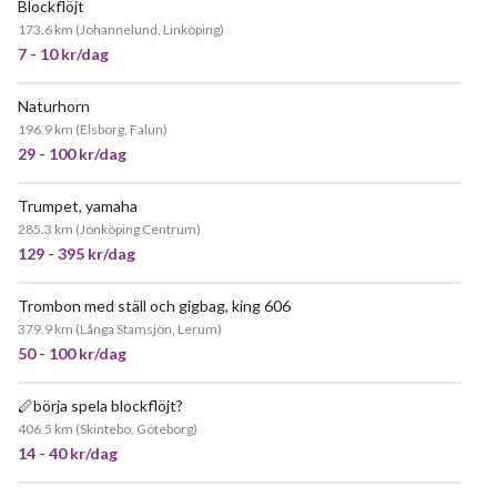
Blockflöjt
173.6 km
(
Johannelund, Linköping
)
7 - 10 kr/dag
Naturhorn
196.9 km
(
Elsborg, Falun
)
29 - 100 kr/dag
Trumpet, yamaha
285.3 km
(
Jönköping Centrum
)
129 - 395 kr/dag
Trombon med ställ och gigbag, king 606
379.9 km
(
Långa Stamsjön, Lerum
)
50 - 100 kr/dag
🪈börja spela blockflöjt?
406.5 km
(
Skintebo, Göteborg
)
14 - 40 kr/dag