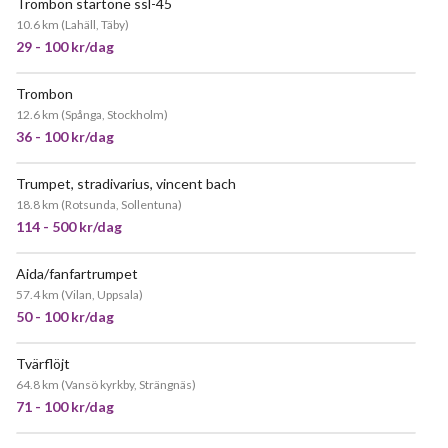
Trombon startone ssl-45
10.6 km
(
Lahäll, Täby
)
29 - 100 kr/dag
Trombon
POPULÄR
12.6 km
(
Spånga, Stockholm
)
36 - 100 kr/dag
Trumpet, stradivarius, vincent bach
POPULÄR
18.8 km
(
Rotsunda, Sollentuna
)
114 - 500 kr/dag
Aida/fanfartrumpet
57.4 km
(
Vilan, Uppsala
)
50 - 100 kr/dag
Tvärflöjt
64.8 km
(
Vansö kyrkby, Strängnäs
)
71 - 100 kr/dag