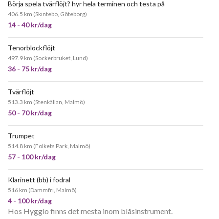
Börja spela tvärflöjt? hyr hela terminen och testa på
406.5 km
(
Skintebo, Göteborg
)
14 - 40 kr/dag
Tenorblockflöjt
497.9 km
(
Sockerbruket, Lund
)
36 - 75 kr/dag
Tvärflöjt
513.3 km
(
Stenkällan, Malmö
)
50 - 70 kr/dag
Trumpet
514.8 km
(
Folkets Park, Malmö
)
57 - 100 kr/dag
Klarinett (bb) i fodral
516 km
(
Dammfri, Malmö
)
4 - 100 kr/dag
Hos Hygglo finns det mesta inom blåsinstrument.