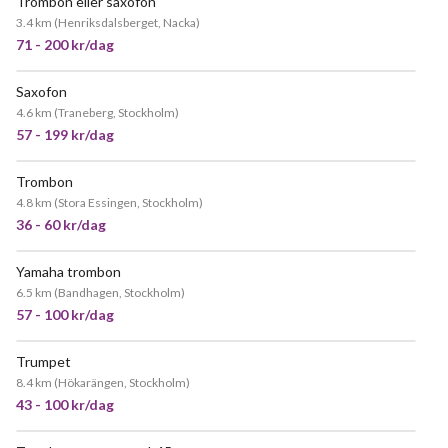
Trombon eller saxofon
JÄTTEPOPULÄR
3.4 km
(
Henriksdalsberget, Nacka
)
71 - 200 kr/dag
Saxofon
JÄTTEPOPULÄR
4.6 km
(
Traneberg, Stockholm
)
57 - 199 kr/dag
Trombon
4.8 km
(
Stora Essingen, Stockholm
)
36 - 60 kr/dag
Yamaha trombon
POPULÄR
6.5 km
(
Bandhagen, Stockholm
)
57 - 100 kr/dag
Trumpet
JÄTTEPOPULÄR
8.4 km
(
Hökarängen, Stockholm
)
43 - 100 kr/dag