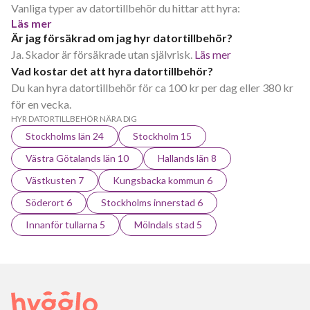
Vanliga typer av datortillbehör du hittar att hyra:
Läs mer
Är jag försäkrad om jag hyr datortillbehör?
Ja. Skador är försäkrade utan självrisk.
Läs mer
Vad kostar det att hyra datortillbehör?
Du kan hyra datortillbehör för ca 100 kr per dag eller 380 kr
för en vecka.
HYR DATORTILLBEHÖR NÄRA DIG
Stockholms län 24
Stockholm 15
Västra Götalands län 10
Hallands län 8
Västkusten 7
Kungsbacka kommun 6
Söderort 6
Stockholms innerstad 6
Innanför tullarna 5
Mölndals stad 5