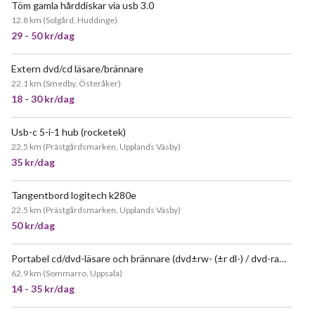
Töm gamla hårddiskar via usb 3.0
POPULÄR
12.8 km
(
Solgård, Huddinge
)
29 - 50 kr/dag
Extern dvd/cd läsare/brännare
22.1 km
(
Smedby, Österåker
)
18 - 30 kr/dag
Usb-c 5-i-1 hub (rocketek)
22.5 km
(
Prästgårdsmarken, Upplands Väsby
)
35 kr/dag
Tangentbord logitech k280e
22.5 km
(
Prästgårdsmarken, Upplands Väsby
)
50 kr/dag
Portabel cd/dvd-läsare och brännare (dvd±rw- (±r dl-) / dvd-ram-enhet)
62.9 km
(
Sommarro, Uppsala
)
14 - 35 kr/dag