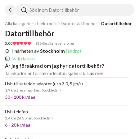
Sök inom Datortillbehör
Alla kategorier
Elektronik
Datorer & tillbehör
Datortillbehör
Datortillbehör
5.00
(
36
)
Se alla recensioner
I närheten av
Stockholm
(ändra)
Välj datum
Är jag försäkrad om jag hyr datortillbehör?
Ja. Skador är försäkrade utan självrisk.
Läs mer
Usb till sata/ide-adapter (usb 3.0, 5 gb/s)
1.9 km
(
Tessinparken, Stockholm
)
50 - 100 kr/dag
Usb telefon
2.4 km
(
St Göran, Stockholm
)
6 - 20 kr/dag