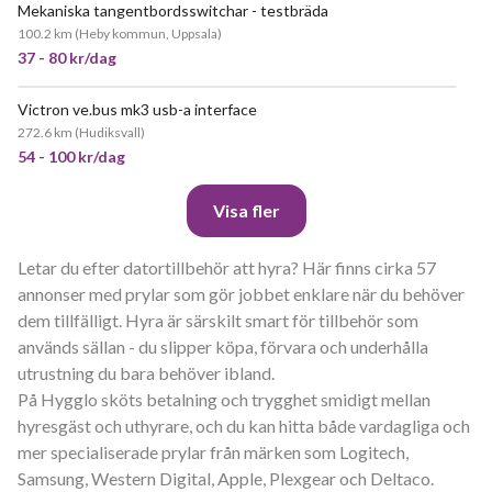
Mekaniska tangentbordsswitchar - testbräda
100.2 km
(
Heby kommun, Uppsala
)
37 - 80 kr/dag
Victron ve.bus mk3 usb-a interface
272.6 km
(
Hudiksvall
)
54 - 100 kr/dag
Visa fler
Letar du efter datortillbehör att hyra? Här finns cirka 57
annonser med prylar som gör jobbet enklare när du behöver
dem tillfälligt. Hyra är särskilt smart för tillbehör som
används sällan - du slipper köpa, förvara och underhålla
utrustning du bara behöver ibland.
På Hygglo sköts betalning och trygghet smidigt mellan
hyresgäst och uthyrare, och du kan hitta både vardagliga och
mer specialiserade prylar från märken som Logitech,
Samsung, Western Digital, Apple, Plexgear och Deltaco.