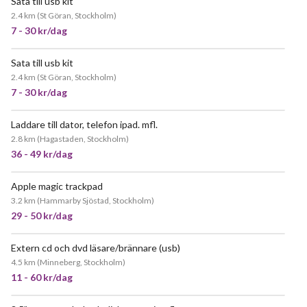
Sata till usb kit
2.4 km
(
St Göran, Stockholm
)
7 - 30 kr/dag
Sata till usb kit
2.4 km
(
St Göran, Stockholm
)
7 - 30 kr/dag
Laddare till dator, telefon ipad. mfl.
JÄTTEPOPULÄR
2.8 km
(
Hagastaden, Stockholm
)
36 - 49 kr/dag
Apple magic trackpad
3.2 km
(
Hammarby Sjöstad, Stockholm
)
29 - 50 kr/dag
Extern cd och dvd läsare/brännare (usb)
JÄTTEPOPULÄR
4.5 km
(
Minneberg, Stockholm
)
11 - 60 kr/dag