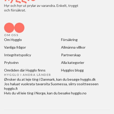
Hyr och hyr ut prylar av varandra. Enkelt, tryggt
och försäkrat.
OM OSS
Om Hygglo
Försäkring
Vanliga frågor
Allmänna villkor
Integritetspolicy
Partnerskap
Prylsvinn
Alla kategorier
Områden där Hygglo finns
Hygglos blogg
HYGGLO I ANDRA LÄNDER
Ønsker du at
leje ting i Danmark
, kan du besøge
hygglo.dk
Jos haluat
vuokrata tavaroita Suomessa
, siirry osoitteeseen
hygglo.fi
Hvis du vil
leie ting i Norge
, kan du besøke
hygglo.no