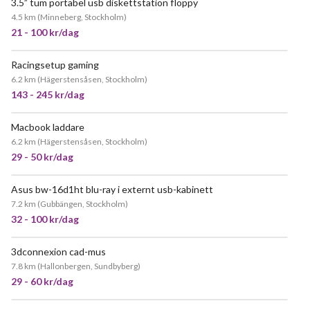
3.5” tum portabel usb diskettstation floppy
POPULÄR
4.5 km
(
Minneberg, Stockholm
)
21 - 100 kr/dag
Racingsetup gaming
6.2 km
(
Hägerstensåsen, Stockholm
)
143 - 245 kr/dag
Macbook laddare
6.2 km
(
Hägerstensåsen, Stockholm
)
29 - 50 kr/dag
Asus bw-16d1ht blu-ray i externt usb-kabinett
JÄTTEPOPULÄR
7.2 km
(
Gubbängen, Stockholm
)
32 - 100 kr/dag
3dconnexion cad-mus
7.8 km
(
Hallonbergen, Sundbyberg
)
29 - 60 kr/dag