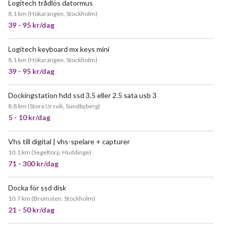
Logitech trådlös datormus
8.1 km
(
Hökarängen, Stockholm
)
39 - 95 kr/dag
Logitech keyboard mx keys mini
8.1 km
(
Hökarängen, Stockholm
)
39 - 95 kr/dag
Dockingstation hdd ssd 3.5 eller 2.5 sata usb 3
8.8 km
(
Stora Ursvik, Sundbyberg
)
5 - 10 kr/dag
Vhs till digital | vhs-spelare + capturer
JÄTTEPOPULÄR
10.1 km
(
Segeltorp, Huddinge
)
71 - 300 kr/dag
Docka för ssd disk
POPULÄR
10.7 km
(
Bromsten, Stockholm
)
21 - 50 kr/dag