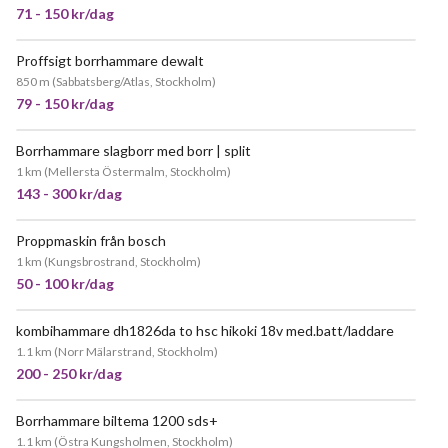
71 - 150 kr/dag
Proffsigt borrhammare dewalt
850 m
(
Sabbatsberg/Atlas, Stockholm
)
79 - 150 kr/dag
Borrhammare slagborr med borr | split
1 km
(
Mellersta Östermalm, Stockholm
)
143 - 300 kr/dag
Proppmaskin från bosch
1 km
(
Kungsbrostrand, Stockholm
)
50 - 100 kr/dag
kombihammare dh1826da to hsc hikoki 18v med.batt/laddare
1.1 km
(
Norr Mälarstrand, Stockholm
)
200 - 250 kr/dag
Borrhammare biltema 1200 sds+
JÄTTEPOPULÄR
1.1 km
(
Östra Kungsholmen, Stockholm
)