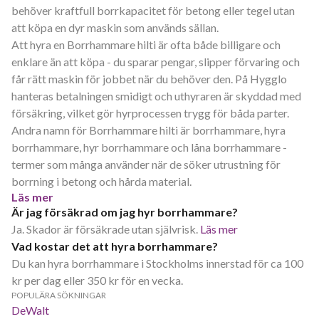
behöver kraftfull borrkapacitet för betong eller tegel utan
att köpa en dyr maskin som används sällan.
Att hyra en Borrhammare hilti är ofta både billigare och
enklare än att köpa - du sparar pengar, slipper förvaring och
får rätt maskin för jobbet när du behöver den. På Hygglo
hanteras betalningen smidigt och uthyraren är skyddad med
försäkring, vilket gör hyrprocessen trygg för båda parter.
Andra namn för Borrhammare hilti är borrhammare, hyra
borrhammare, hyr borrhammare och låna borrhammare -
termer som många använder när de söker utrustning för
borrning i betong och hårda material.
Läs mer
Är jag försäkrad om jag hyr borrhammare?
Ja. Skador är försäkrade utan självrisk.
Läs mer
Vad kostar det att hyra borrhammare?
Du kan hyra borrhammare i Stockholms innerstad för ca 100
kr per dag eller 350 kr för en vecka.
POPULÄRA SÖKNINGAR
DeWalt