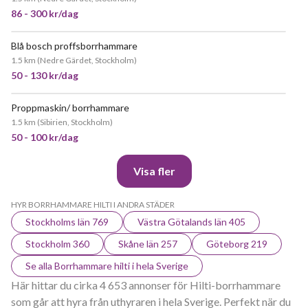
86 - 300 kr/dag
Blå bosch proffsborrhammare
JÄTTEPOPULÄR
1.5 km
(
Nedre Gärdet, Stockholm
)
50 - 130 kr/dag
Proppmaskin/ borrhammare
1.5 km
(
Sibirien, Stockholm
)
50 - 100 kr/dag
Visa fler
HYR BORRHAMMARE HILTI I ANDRA STÄDER
Stockholms län 769
Västra Götalands län 405
Stockholm 360
Skåne län 257
Göteborg 219
Se alla Borrhammare hilti i hela Sverige
Här hittar du cirka 4 653 annonser för Hilti-borrhammare
som går att hyra från uthyraren i hela Sverige. Perfekt när du