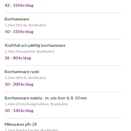
43 - 150 kr/dag
Borrhammare
1.3 km
(
St Erik, Stockholm
)
50 - 150 kr/dag
Kraftfull och pålitlig borrhammare
POPULÄR
1.3 km
(
Vasaparken, Stockholm
)
36 - 80 kr/dag
Borrhammare ryobi
1.3 km
(
St Erik, Stockholm
)
50 - 200 kr/dag
Borrhammare makita - m. sds-borr 6, 8, 10 mm
JÄTTEPOPULÄR
1.4 km
(
Östra Kungsholmen, Stockholm
)
50 - 130 kr/dag
Milwaukee plh-28
1.5 km
(
Nedre Gärdet, Stockholm
)