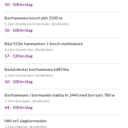
50 - 100 kr/dag
Borrhammare bosch pbh 2500 re
1.1 km
(
Mellersta Östermalm, Stockholm
)
50 - 100 kr/dag
B&d 550w hammarborr + bosch multimätare
JÄTTEPOPULÄR
1.2 km
(
Gamla Stan, Stockholm
)
57 - 120 kr/dag
Back&decker borrhammare kd855ka
JÄTTEPOPULÄR
1.2 km
(
Gamla Stan, Stockholm
)
50 - 100 kr/dag
Borrhammare / borrmaskin makita hr 2440 med borrsats 780 w
JÄTTEPOPULÄR
1.2 km
(
Karlaplan, Stockholm
)
64 - 100 kr/dag
Hilti te5 slagborrmaskin
JÄTTEPOPULÄR
1.2 km
(
Sibirien, Stockholm
)