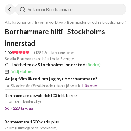
Sök inom Borrhammare
Alla kategorier
Bygg & verktyg
Borrmaskiner och skruvdragare
B
Borrhammare hilti
i
Stockholms 
innerstad
5.00
(
1284
)
Se alla recensioner
Se alla Borrhammare hilti i hela Sverige
I närheten av
Stockholms innerstad
(ändra)
Välj datum
Är jag försäkrad om jag hyr borrhammare?
Ja. Skador är försäkrade utan självrisk.
Läs mer
Borrhammare dewalt dch133 inkl. borrar
JÄTTEPOPULÄR
150 m
(
Stockholm City
)
56 - 229 kr/dag
Borrhammare 1500w sds-plus
JÄTTEPOPULÄR
250 m
(
Humlegården, Stockholm
)