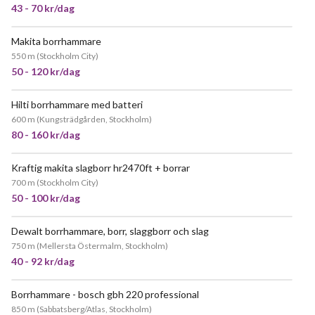
43 - 70 kr/dag
Makita borrhammare
JÄTTEPOPULÄR
550 m
(
Stockholm City
)
50 - 120 kr/dag
Hilti borrhammare med batteri
JÄTTEPOPULÄR
600 m
(
Kungsträdgården, Stockholm
)
80 - 160 kr/dag
Kraftig makita slagborr hr2470ft + borrar
700 m
(
Stockholm City
)
50 - 100 kr/dag
Dewalt borrhammare, borr, slaggborr och slag
JÄTTEPOPULÄR
750 m
(
Mellersta Östermalm, Stockholm
)
40 - 92 kr/dag
Borrhammare - bosch gbh 220 professional
JÄTTEPOPULÄR
850 m
(
Sabbatsberg/Atlas, Stockholm
)