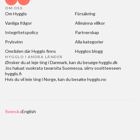
OM OSS
Om Hygglo
Försäkring
Vanliga frågor
Allmänna villkor
Integritetspolicy
Partnerskap
Prylsvinn
Alla kategorier
Områden där Hygglo finns
Hygglos blogg
HYGGLO I ANDRA LÄNDER
Ønsker du at
leje ting i Danmark
, kan du besøge
hygglo.dk
Jos haluat
vuokrata tavaroita Suomessa
, siirry osoitteeseen
hygglo.fi
Hvis du vil
leie ting i Norge
, kan du besøke
hygglo.no
Svenska
English