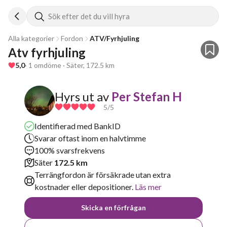
Sök efter det du vill hyra
Alla kategorier
Fordon
ATV/Fyrhjuling
Atv fyrhjuling
5,0
· 1 omdöme · Säter, 172.5 km
Hyrs ut av
Per Stefan H
5
/5
Identifierad med BankID
Svarar oftast inom en halvtimme
100% svarsfrekvens
Säter
172.5 km
Terrängfordon är försäkrade utan extra
kostnader eller depositioner.
Läs mer
Skicka en förfrågan